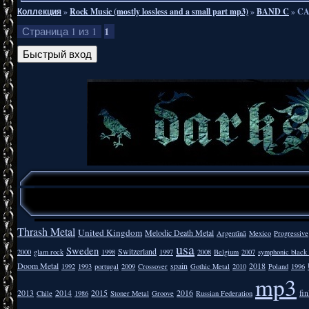
Коллекция
»
Rock Music (mostly lossless and a small part mp3)
»
BAND C
»
CA
1
Страница
1
из
1
Thrash Metal
United Kingdom
Melodic Death Metal
Argentīnā
Mexico
Progressive
usa
Sweden
Switzerland
2000
glam rock
1998
1997
2008
Belgium
2007
symphonic black
Doom Metal
spain
2018
1992
1993
portugal
2009
Crossover
Gothic Metal
2010
Poland
1996
mp3
2013
2014
2015
2016
fi
Chile
1986
Stoner Metal
Groove
Russian Federation