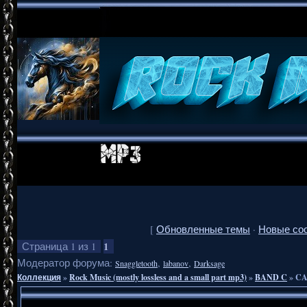
[
Обновленные темы
·
Новые со
1
Страница
1
из
1
Модератор форума:
,
,
Snaggletooth
labanov
Darksage
Коллекция
»
Rock Music (mostly lossless and a small part mp3)
»
BAND C
»
CA