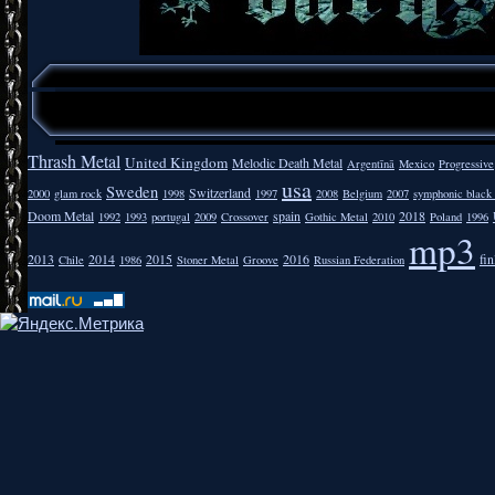
Thrash Metal
United Kingdom
Melodic Death Metal
Argentīnā
Mexico
Progressive
usa
Sweden
Switzerland
2000
glam rock
1998
1997
2008
Belgium
2007
symphonic black
Doom Metal
spain
2018
1992
1993
portugal
2009
Crossover
Gothic Metal
2010
Poland
1996
mp3
2013
2014
2015
2016
fi
Chile
1986
Stoner Metal
Groove
Russian Federation