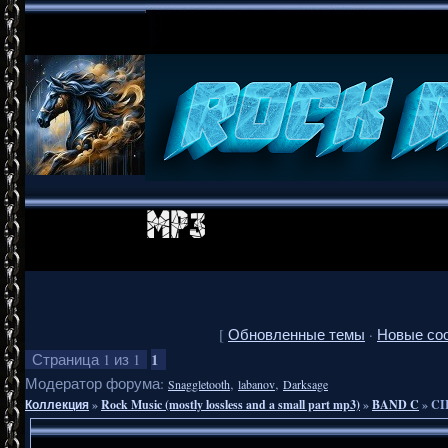
[
Обновленные темы
·
Новые со
1
Страница
1
из
1
Модератор форума:
,
,
Snaggletooth
labanov
Darksage
Коллекция
»
Rock Music (mostly lossless and a small part mp3)
»
BAND C
»
CI