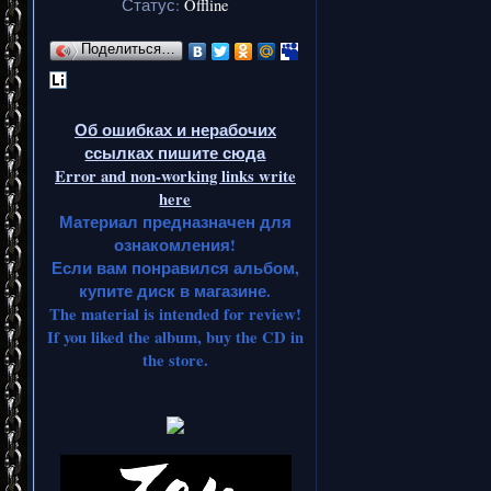
одн
Статус:
Offline
После з
Поделиться…
вокалисто
друго
Об ошибках и нерабочих
ссылках пишите сюда
написа
Error and non-working links write
here
первый а
Материал предназначен для
ознакомления!
независ
Если вам понравился альбом,
купите диск в магазине.
замеча
The material is intended for review!
В послед
If you liked the album, buy the CD in
the store.
кадровые 
соста
следующ