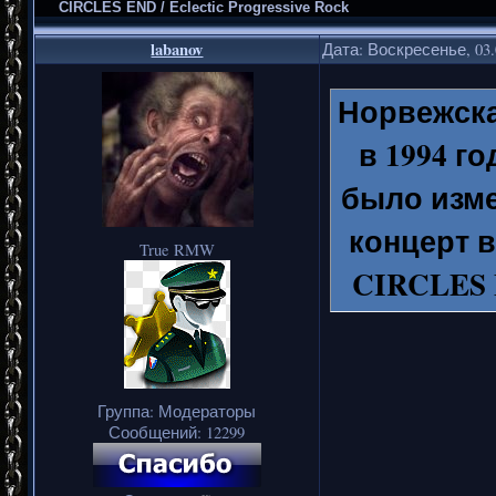
CIRCLES END / Eclectic Progressive Rock
labanov
Дата: Воскресенье, 03.
Норвежска
в 1994 г
было изме
концерт в
True RMW
CIRCLES 
группа н
компакт-д
98-го гр
Группа: Модераторы
Сообщений:
12299
своих