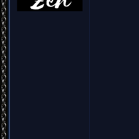
синг
базирую
Karisma.
второй аль
мае 200
В CIRCL
фьюжна и 
других
заслуж
вокалист