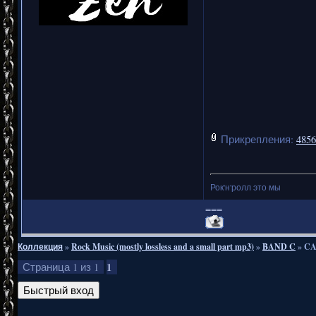
Прикрепления:
4856
Рок'н'ролл это мы
===
Коллекция
»
Rock Music (mostly lossless and a small part mp3)
»
BAND C
»
CA
1
Страница
1
из
1