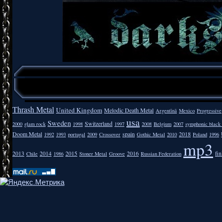
Thrash Metal
United Kingdom
Melodic Death Metal
Argentīnā
Mexico
Progressive
usa
Sweden
Switzerland
2000
glam rock
1998
1997
2008
Belgium
2007
symphonic black
Doom Metal
spain
2018
1992
1993
portugal
2009
Crossover
Gothic Metal
2010
Poland
1996
mp3
2013
2014
2015
2016
fi
Chile
1986
Stoner Metal
Groove
Russian Federation