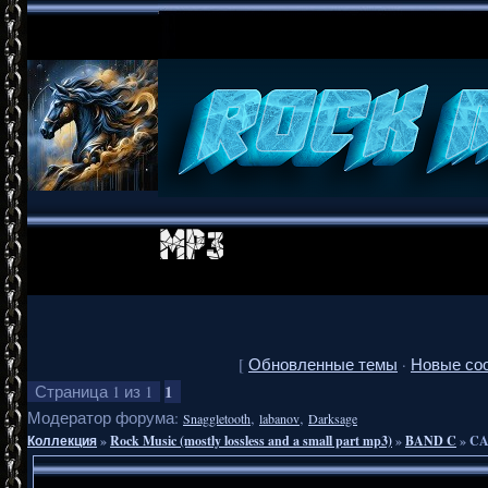
[
Обновленные темы
·
Новые со
1
Страница
1
из
1
Модератор форума:
,
,
Snaggletooth
labanov
Darksage
Коллекция
»
Rock Music (mostly lossless and a small part mp3)
»
BAND C
»
CA