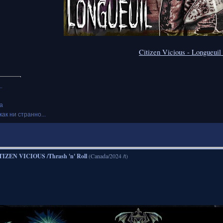
Citizen Vicious - Longueuil
.
а
как ни странно...
TIZEN VICIOUS /Thrash 'n' Roll
(Canada/2024 /t)