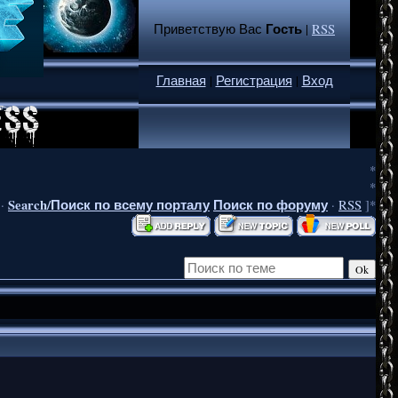
Гость
Приветствую Вас
|
RSS
Главная
|
Регистрация
|
Вход
*
*
Search/Поиск по всему порталу
Поиск по форуму
·
·
RSS
]*