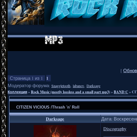
[
Обнов
1
Страница
1
из
1
Модератор форума:
,
,
Snaggletooth
labanov
Darksage
Коллекция
»
Rock Music (mostly lossless and a small part mp3)
»
BAND C
»
CI
CITIZEN VICIOUS /Thrash 'n' Roll
Darksage
Дата: Воскресень
Discography
_______________