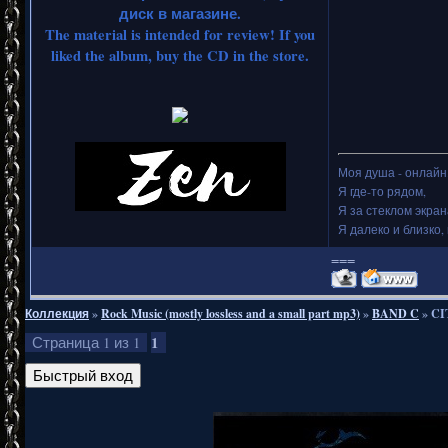
диск в магазине.
The material is intended for review! If you
liked the album, buy the CD in the store.
Моя душа - онлайн.
Я где-то рядом,
Я за стеклом экран
Я далеко и близко, 
===
Коллекция
»
Rock Music (mostly lossless and a small part mp3)
»
BAND C
»
CI
1
Страница
1
из
1