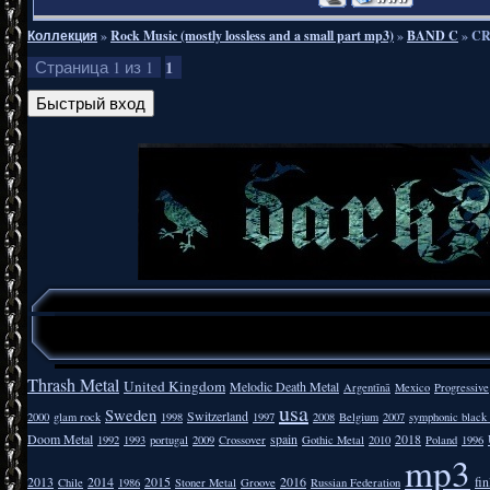
Коллекция
»
Rock Music (mostly lossless and a small part mp3)
»
BAND C
»
CR
1
Страница
1
из
1
Thrash Metal
United Kingdom
Melodic Death Metal
Argentīnā
Mexico
Progressive
usa
Sweden
Switzerland
2000
glam rock
1998
1997
2008
Belgium
2007
symphonic black
Doom Metal
spain
2018
1992
1993
portugal
2009
Crossover
Gothic Metal
2010
Poland
1996
mp3
2013
2014
2015
2016
fi
Chile
1986
Stoner Metal
Groove
Russian Federation