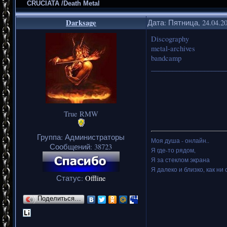
CRUCIATA /Death Metal
Darksage
Дата: Пятница, 24.04.2
Discography
metal-archives
bandcamp
_____________________
True RMW
Группа: Администраторы
Моя душа - онлайн..
Сообщений:
38723
Я где-то рядом,
Я за стеклом экрана
Я далеко и близко, как ни 
Статус:
Offline
Поделиться…