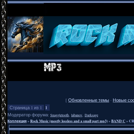
[
Обновленные темы
·
Новые со
1
Страница
1
из
1
Модератор форума:
,
,
Snaggletooth
labanov
Darksage
Коллекция
»
Rock Music (mostly lossless and a small part mp3)
»
BAND C
»
CR