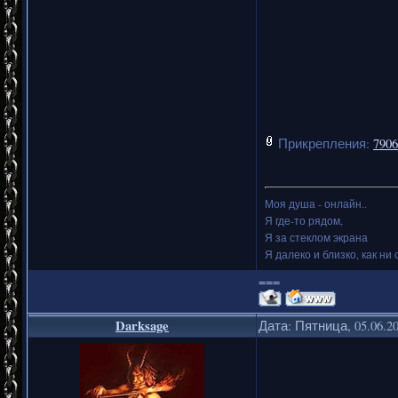
Прикрепления:
7906
Моя душа - онлайн..
Я где-то рядом,
Я за стеклом экрана
Я далеко и близко, как ни 
===
Darksage
Дата: Пятница, 05.06.2