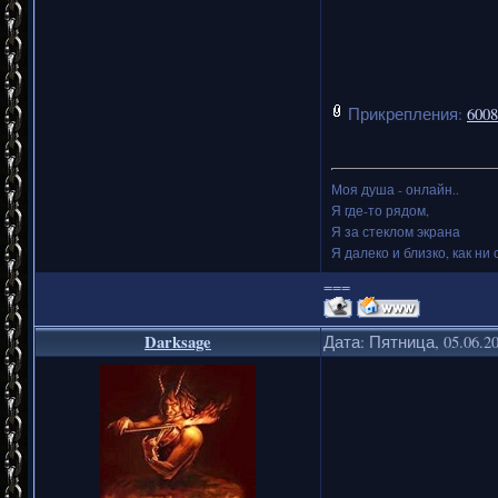
Прикрепления:
6008
Моя душа - онлайн..
Я где-то рядом,
Я за стеклом экрана
Я далеко и близко, как ни 
===
Darksage
Дата: Пятница, 05.06.2