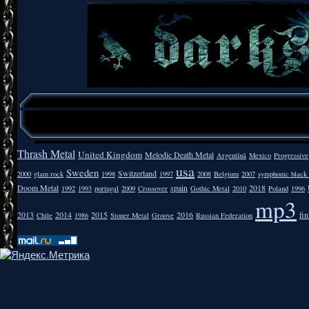
Thrash Metal
United Kingdom
Melodic Death Metal
Argentīnā
Mexico
Progressive
usa
Sweden
Switzerland
2000
glam rock
1998
1997
2008
Belgium
2007
symphonic black
Doom Metal
spain
2018
1992
1993
portugal
2009
Crossover
Gothic Metal
2010
Poland
1996
mp3
2013
2014
2015
2016
fi
Chile
1986
Stoner Metal
Groove
Russian Federation