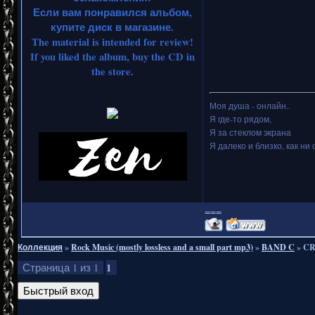
Если вам понравился альбом,
купите диск в магазине.
The material is intended for review!
If you liked the album, buy the CD in
the store.
Моя душа - онлайн..
Я где-то рядом,
Я за стеклом экрана
Я далеко и близко, как ни 
===
Коллекция
»
Rock Music (mostly lossless and a small part mp3)
»
BAND C
»
CR
1
Страница
1
из
1