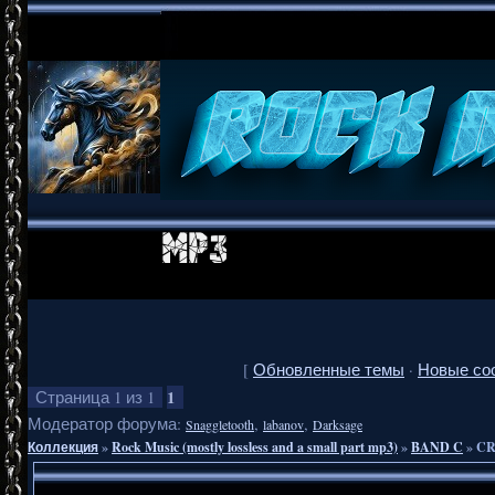
[
Обновленные темы
·
Новые со
1
Страница
1
из
1
Модератор форума:
,
,
Snaggletooth
labanov
Darksage
Коллекция
»
Rock Music (mostly lossless and a small part mp3)
»
BAND C
»
CR