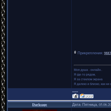
Прикрепления:
9883
Моя душа - онлайн..
Я где-то рядом,
Я за стеклом экрана
Я далеко и близко, как ни 
===
Darksage
Дата: Пятница, 05.06.2