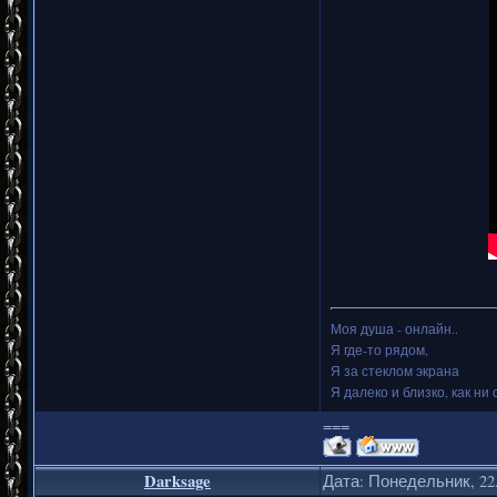
Моя душа - онлайн..
Я где-то рядом,
Я за стеклом экрана
Я далеко и близко, как ни 
===
Darksage
Дата: Понедельник, 22.