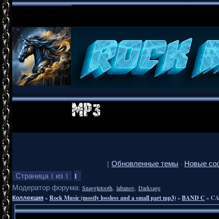
[
Обновленные темы
·
Новые со
1
Страница
1
из
1
Модератор форума:
,
,
Snaggletooth
labanov
Darksage
Коллекция
»
Rock Music (mostly lossless and a small part mp3)
»
BAND C
»
CA