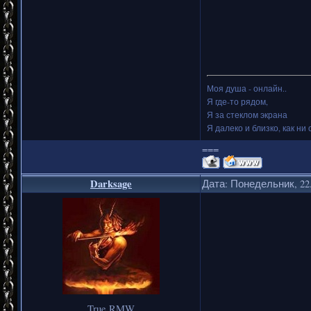
Моя душа - онлайн..
Я где-то рядом,
Я за стеклом экрана
Я далеко и близко, как ни 
===
Darksage
Дата: Понедельник, 22.
True RMW