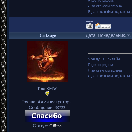
Я где-то рядом,
Я за стеклом экрана
Я далеко и близко, как ни 
===
Darksage
Дата: Понедельник, 22.
Моя душа - онлайн..
Я где-то рядом,
Я за стеклом экрана
Я далеко и близко, как ни 
True RMW
Группа: Администраторы
Сообщений:
38723
Статус:
Offline