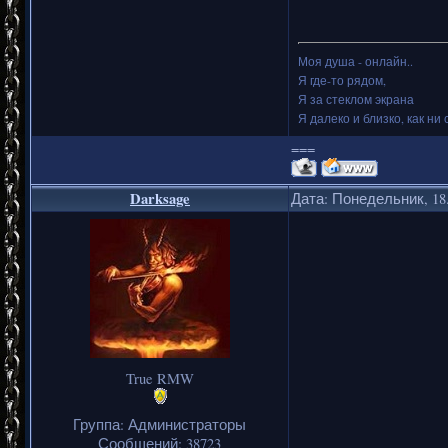
Моя душа - онлайн..
Я где-то рядом,
Я за стеклом экрана
Я далеко и близко, как ни 
===
Darksage
Дата: Понедельник, 18.
True RMW
Группа: Администраторы
Сообщений:
38723