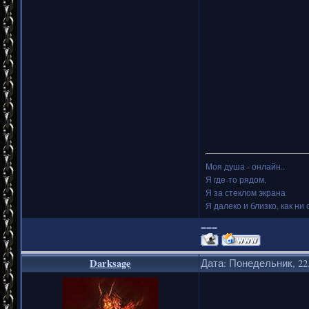
Моя душа - онлайн..
Я где-то рядом,
Я за стеклом экрана
Я далеко и близко, как ни 
===
Darksage
Дата: Понедельник, 22.