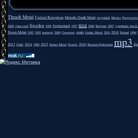
Thrash Metal
United Kingdom
Melodic Death Metal
Argentīnā
Mexico
Progressive
usa
Sweden
Switzerland
2000
glam rock
1998
1997
2008
Belgium
2007
symphonic black
Doom Metal
spain
2018
1992
1993
portugal
2009
Crossover
Gothic Metal
2010
Poland
1996
mp3
2013
2014
2015
2016
fi
Chile
1986
Stoner Metal
Groove
Russian Federation