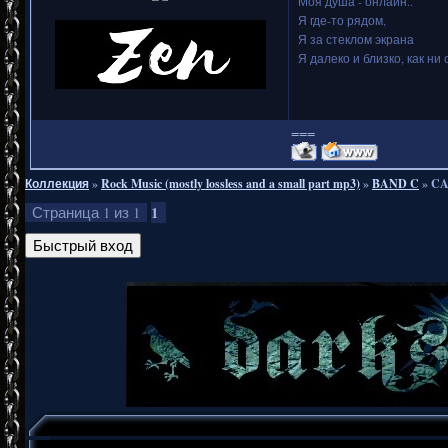
Моя душа - онлайн..
Я где-то рядом,
Я за стеклом экрана
Я далеко и близко, как ни 
===
Коллекция
»
Rock Music (mostly lossless and a small part mp3)
»
BAND C
»
CA
1
Страница
1
из
1