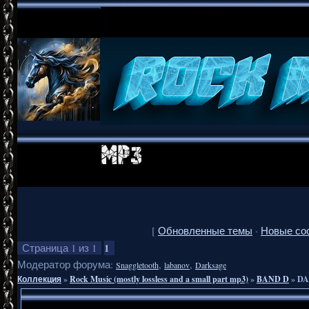
[
Обновленные темы
·
Новые со
1
Страница
1
из
1
Модератор форума:
,
,
Snaggletooth
labanov
Darksage
Коллекция
»
Rock Music (mostly lossless and a small part mp3)
»
BAND D
»
DA