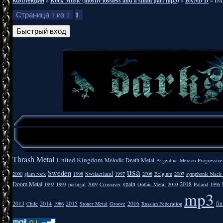
Коллекция
»
Rock Music (mostly lossless and a small part mp3)
»
BAND D
»
DA
1
Страница
1
из
1
Thrash Metal
United Kingdom
Melodic Death Metal
Argentīnā
Mexico
Progressive
usa
Sweden
Switzerland
2000
glam rock
1998
1997
2008
Belgium
2007
symphonic black
Doom Metal
spain
2018
1992
1993
portugal
2009
Crossover
Gothic Metal
2010
Poland
1996
mp3
2013
2014
2015
2016
fi
Chile
1986
Stoner Metal
Groove
Russian Federation