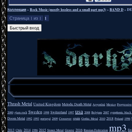
Коллекция
»
Rock Music (mostly lossless and a small part mp3)
»
BAND D
»
DE
1
Страница
1
из
1
Thrash Metal
United Kingdom
Melodic Death Metal
Argentīnā
Mexico
Progressive
usa
Sweden
Switzerland
2000
glam rock
1998
1997
2008
Belgium
2007
symphonic black
Doom Metal
spain
2018
1992
1993
portugal
2009
Crossover
Gothic Metal
2010
Poland
1996
mp3
2013
2014
2015
2016
fi
Chile
1986
Stoner Metal
Groove
Russian Federation