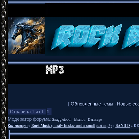
[
Обновленные темы
·
Новые со
1
Страница
1
из
1
Модератор форума:
,
,
Snaggletooth
labanov
Darksage
Коллекция
»
Rock Music (mostly lossless and a small part mp3)
»
BAND D
»
DE