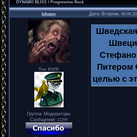
DYNAMO BLISS / Progressive Rock
labanov
Дата: Вторник, 08.08.2
Шведская
Швеция
Стефаном
Питером 
True RMW
целью с э
таких ар
холодны
Группа: Модераторы
Сообщений:
12299
На данн