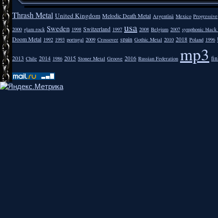
Thrash Metal
United Kingdom
Melodic Death Metal
Argentīnā
Mexico
Progressive
usa
Sweden
Switzerland
2000
glam rock
1998
1997
2008
Belgium
2007
symphonic black
Doom Metal
spain
2018
1992
1993
portugal
2009
Crossover
Gothic Metal
2010
Poland
1996
mp3
2013
2014
2015
2016
fi
Chile
1986
Stoner Metal
Groove
Russian Federation