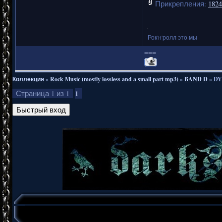
Прикрепления:
1824
Рок'н'ролл это мы
===
Коллекция
»
Rock Music (mostly lossless and a small part mp3)
»
BAND D
»
DY
1
Страница
1
из
1