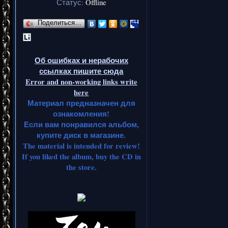
альбом 21
Статус:
Offline
использов
Поделиться…
интересуе
в
Об ошибках и нерабочих
ссылках пишите сюда
Error and non-working links write
here
Материал предназначен для
ознакомления!
Если вам понравился альбом,
купите диск в магазине.
The material is intended for review!
If you liked the album, buy the CD in
the store.