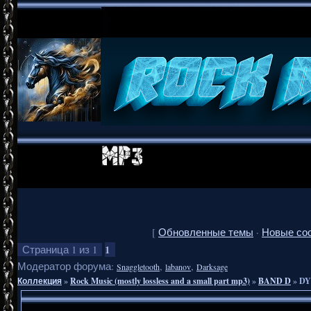
[
Обновленные темы
·
Новые со
1
Страница
1
из
1
Модератор форума:
,
,
Snaggletooth
labanov
Darksage
Коллекция
»
Rock Music (mostly lossless and a small part mp3)
»
BAND D
»
DY