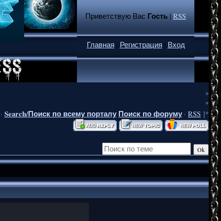
Гость
Приветствую Вас
|
RSS
Главная
|
Регистрация
|
Вход
*
*
Search/Поиск по всему порталу
Поиск по форуму
·
·
RSS
]*