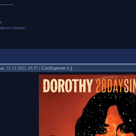
.
а
как ни странно...
е, 31.12.2023, 05:57 | Сообщение #
3