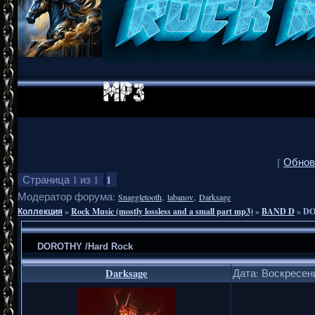
[
Обнов
1
Страница
1
из
1
Модератор форума:
,
,
Snaggletooth
labanov
Darksage
Коллекция
»
Rock Music (mostly lossless and a small part mp3)
»
BAND D
»
DO
DOROTHY /Hard Rock
Darksage
Дата: Воскресень