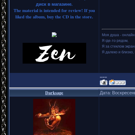
диск в магазине.
The material is intended for review! If you
liked the album, buy the CD in the store.
Моя душа - онлайн.
Я где-то рядом,
Я за стеклом экран
Я далеко и близко, 
===
Darksage
Дата: Воскресень