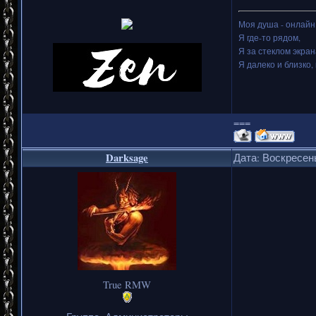
Моя душа - онлайн.
Я где-то рядом,
Я за стеклом экран
Я далеко и близко, 
===
Darksage
Дата: Воскресень
True RMW