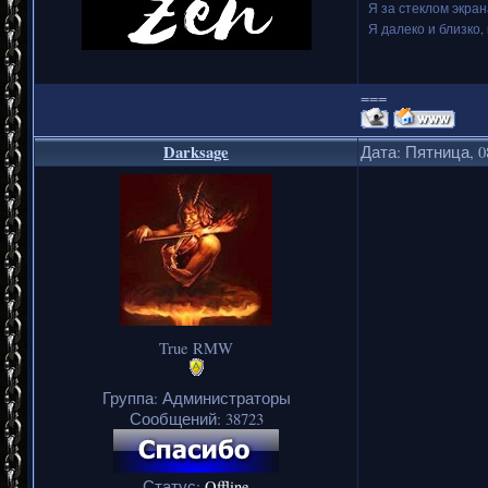
Я за стеклом экран
Я далеко и близко, 
===
Darksage
Дата: Пятница, 0
True RMW
Группа: Администраторы
Сообщений:
38723
Статус:
Offline