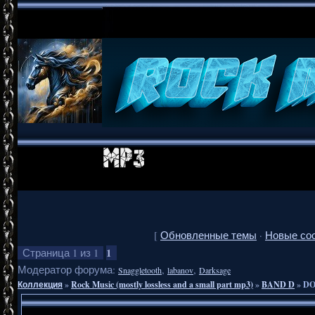
[
Обновленные темы
·
Новые со
1
Страница
1
из
1
Модератор форума:
,
,
Snaggletooth
labanov
Darksage
Коллекция
»
Rock Music (mostly lossless and a small part mp3)
»
BAND D
»
DO