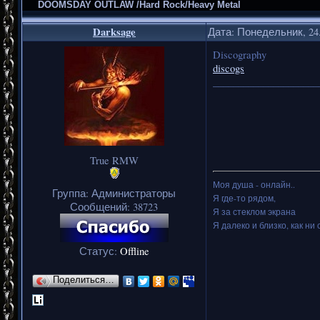
DOOMSDAY OUTLAW /Hard Rock/Heavy Metal
Darksage
Дата: Понедельник, 24.
Discography
discogs
_____________________
True RMW
Моя душа - онлайн..
Группа: Администраторы
Я где-то рядом,
Сообщений:
38723
Я за стеклом экрана
Я далеко и близко, как ни 
Статус:
Offline
Поделиться…