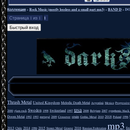
Коллекция
»
Rock Music (mostly lossless and a small part mp3)
»
BAND D
»
DO
1
Страница
1
из
1
Thrash Metal
United Kingdom
Melodic Death Metal
Argentīnā
Mexico
Progressive
usa
Sweden
Switzerland
2000
glam rock
1998
1997
2008
Belgium
2007
symphonic black
Doom Metal
spain
2018
1992
1993
portugal
2009
Crossover
Gothic Metal
2010
Poland
1996
mp3
2013
2014
2015
2016
fi
Chile
1986
Stoner Metal
Groove
Russian Federation