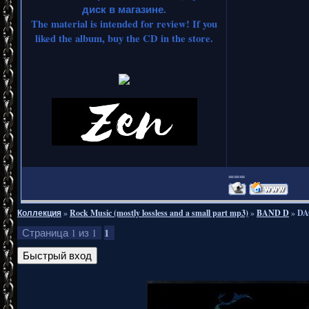
диск в магазине.
The material is intended for review! If you
liked the album, buy the CD in the store.
===
Коллекция
»
Rock Music (mostly lossless and a small part mp3)
»
BAND D
»
DA
1
Страница
1
из
1