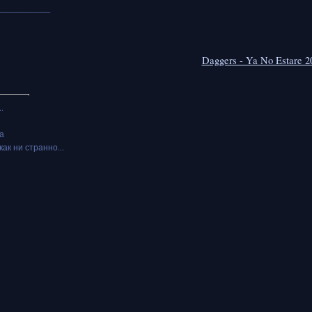
___________
Daggers - Ya No Estare 2
.
а
как ни странно...