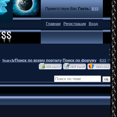
Гость
Приветствую Вас
|
RSS
Главная
|
Регистрация
|
Вход
*
*
Search/Поиск по всему порталу
Поиск по форуму
·
·
RSS
]*