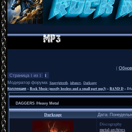
[
Обнов
1
Страница
1
из
1
Модератор форума:
,
,
Snaggletooth
labanov
Darksage
Коллекция
»
Rock Music (mostly lossless and a small part mp3)
»
BAND D
»
DA
DAGGERS /Heavy Metal
Darksage
Дата: Понедельни
Discography
metal-archives