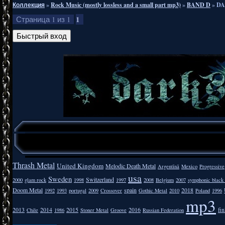
Коллекция
»
Rock Music (mostly lossless and a small part mp3)
»
BAND D
»
DA
1
Страница
1
из
1
Thrash Metal
United Kingdom
Melodic Death Metal
Argentīnā
Mexico
Progressive
usa
Sweden
Switzerland
2000
glam rock
1998
1997
2008
Belgium
2007
symphonic black
Doom Metal
spain
2018
1992
1993
portugal
2009
Crossover
Gothic Metal
2010
Poland
1996
mp3
2013
2014
2015
2016
fi
Chile
1986
Stoner Metal
Groove
Russian Federation