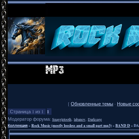
[
Обновленные темы
·
Новые со
1
Страница
1
из
1
Модератор форума:
,
,
Snaggletooth
labanov
Darksage
Коллекция
»
Rock Music (mostly lossless and a small part mp3)
»
BAND D
»
DA