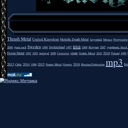
Thrash Metal
United Kingdom
Melodic Death Metal
Argentīnā
Mexico
Progressive
usa
Sweden
Switzerland
2000
glam rock
1998
1997
2008
Belgium
2007
symphonic black
Doom Metal
spain
2018
1992
1993
portugal
2009
Crossover
Gothic Metal
2010
Poland
1996
mp3
2013
2014
2015
2016
fi
Chile
1986
Stoner Metal
Groove
Russian Federation