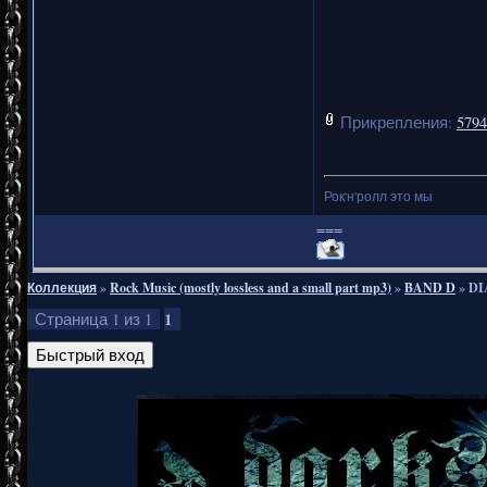
Прикрепления:
5794
Рок'н'ролл это мы
===
Коллекция
»
Rock Music (mostly lossless and a small part mp3)
»
BAND D
»
DI
1
Страница
1
из
1