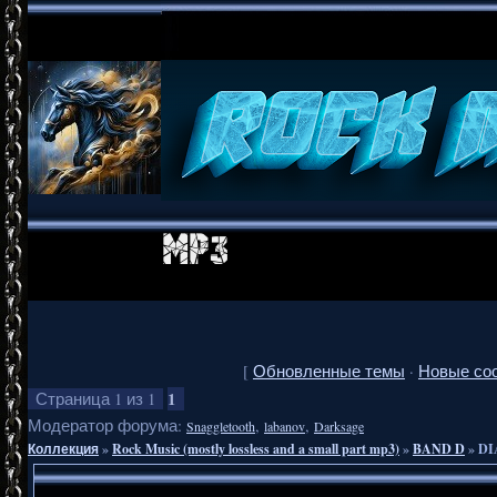
[
Обновленные темы
·
Новые со
1
Страница
1
из
1
Модератор форума:
,
,
Snaggletooth
labanov
Darksage
Коллекция
»
Rock Music (mostly lossless and a small part mp3)
»
BAND D
»
DI