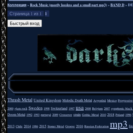
Коллекция
»
Rock Music (mostly lossless and a small part mp3)
»
BAND D
»
DE
1
Страница
1
из
1
Thrash Metal
United Kingdom
Melodic Death Metal
Argentīnā
Mexico
Progressive
usa
Sweden
Switzerland
2000
glam rock
1998
1997
2008
Belgium
2007
symphonic black
Doom Metal
spain
2018
1992
1993
portugal
2009
Crossover
Gothic Metal
2010
Poland
1996
mp3
2013
2014
2015
2016
fi
Chile
1986
Stoner Metal
Groove
Russian Federation