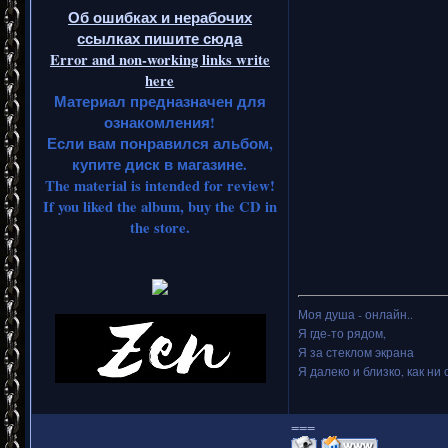
Об ошибках и нерабочих
ссылках пишите сюда
Error and non-working links write
here
Материал предназначен для
ознакомления!
Если вам понравился альбом,
купите диск в магазине.
The material is intended for review!
If you liked the album, buy the CD in
the store.
Моя душа - онлайн..
Я где-то рядом,
Я за стеклом экрана
Я далеко и близко, как ни 
===