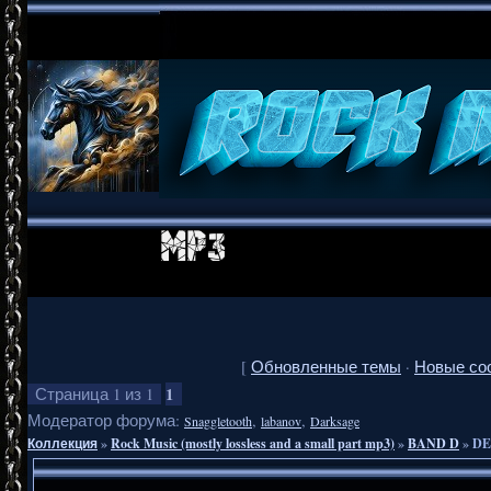
[
Обновленные темы
·
Новые со
1
Страница
1
из
1
Модератор форума:
,
,
Snaggletooth
labanov
Darksage
Коллекция
»
Rock Music (mostly lossless and a small part mp3)
»
BAND D
»
DE