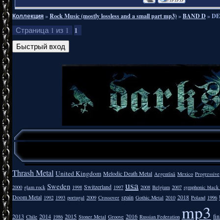
Коллекция
»
Rock Music (mostly lossless and a small part mp3)
»
BAND D
»
DE
1
Страница
1
из
1
Thrash Metal
United Kingdom
Melodic Death Metal
Argentīnā
Mexico
Progressive
usa
Sweden
Switzerland
2000
glam rock
1998
1997
2008
Belgium
2007
symphonic black
Doom Metal
spain
2018
1992
1993
portugal
2009
Crossover
Gothic Metal
2010
Poland
1996
mp3
2013
2014
2015
2016
fi
Chile
1986
Stoner Metal
Groove
Russian Federation