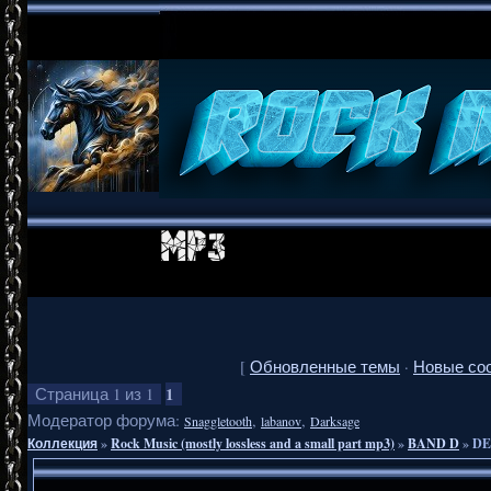
[
Обновленные темы
·
Новые со
1
Страница
1
из
1
Модератор форума:
,
,
Snaggletooth
labanov
Darksage
Коллекция
»
Rock Music (mostly lossless and a small part mp3)
»
BAND D
»
DE