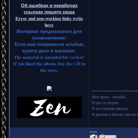
Об ошибках и нерабочих
ссылках пишите сюда
Error and non-working links write
here
Материал предназначен для
ознакомления!
Если вам понравился альбом,
купите диск в магазине.
The material is intended for review!
If you liked the album, buy the CD in
the store.
Моя душа - онлайн..
Я где-то рядом,
Я за стеклом экрана
Я далеко и близко, как ни 
===