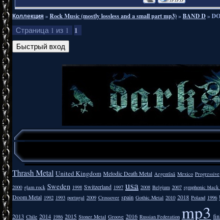
Коллекция
»
Rock Music (mostly lossless and a small part mp3)
»
BAND D
»
DO
1
Страница
1
из
1
Thrash Metal
United Kingdom
Melodic Death Metal
Argentīnā
Mexico
Progressive
usa
Sweden
Switzerland
2000
glam rock
1998
1997
2008
Belgium
2007
symphonic black
Doom Metal
spain
2018
1992
1993
portugal
2009
Crossover
Gothic Metal
2010
Poland
1996
mp3
2013
2014
2015
2016
fi
Chile
1986
Stoner Metal
Groove
Russian Federation