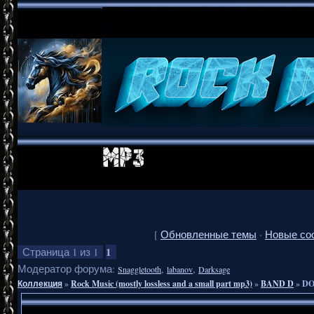
[
Обновленные темы
·
Новые со
1
Страница
1
из
1
Модератор форума:
,
,
Snaggletooth
labanov
Darksage
Коллекция
»
Rock Music (mostly lossless and a small part mp3)
»
BAND D
»
DO