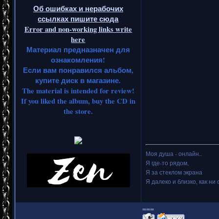
Об ошибках и нерабочих
ссылках пишите сюда
Error and non-working links write
here
Материал предназначен для
ознакомления!
Если вам понравился альбом,
купите диск в магазине.
The material is intended for review!
If you liked the album, buy the CD in
the store.
Моя душа - онлайн..
Я где-то рядом,
Я за стеклом экрана
Я далеко и близко, как ни 
===