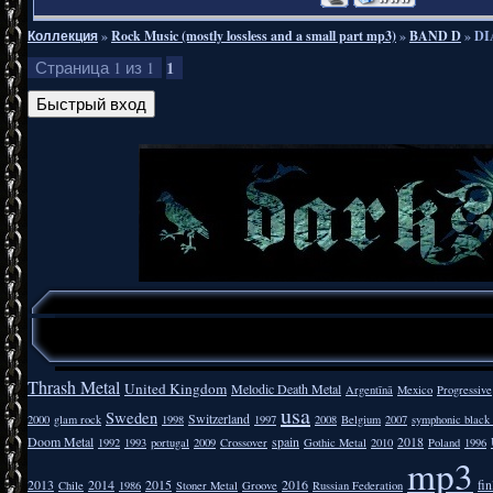
Коллекция
»
Rock Music (mostly lossless and a small part mp3)
»
BAND D
»
DI
1
Страница
1
из
1
Thrash Metal
United Kingdom
Melodic Death Metal
Argentīnā
Mexico
Progressive
usa
Sweden
Switzerland
2000
glam rock
1998
1997
2008
Belgium
2007
symphonic black
Doom Metal
spain
2018
1992
1993
portugal
2009
Crossover
Gothic Metal
2010
Poland
1996
mp3
2013
2014
2015
2016
fi
Chile
1986
Stoner Metal
Groove
Russian Federation