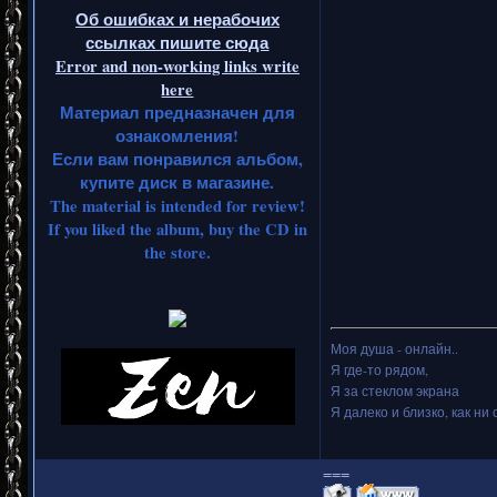
Об ошибках и нерабочих
ссылках пишите сюда
Error and non-working links write
here
Материал предназначен для
ознакомления!
Если вам понравился альбом,
купите диск в магазине.
The material is intended for review!
If you liked the album, buy the CD in
the store.
Моя душа - онлайн..
Я где-то рядом,
Я за стеклом экрана
Я далеко и близко, как ни 
===