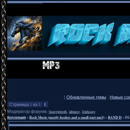
[
Обновленные темы
·
Новые со
1
Страница
1
из
1
Модератор форума:
,
,
Snaggletooth
labanov
Darksage
Коллекция
»
Rock Music (mostly lossless and a small part mp3)
»
BAND D
»
DI