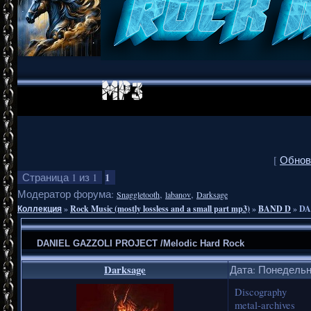
[
Обнов
1
Страница
1
из
1
Модератор форума:
,
,
Snaggletooth
labanov
Darksage
Коллекция
»
Rock Music (mostly lossless and a small part mp3)
»
BAND D
»
DA
DANIEL GAZZOLI PROJECT /Melodic Hard Rock
Darksage
Дата: Понедельни
Discography
metal-archives