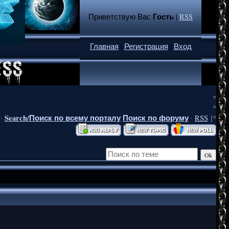
Гость
Приветствую Вас
|
RSS
Главная
|
Регистрация
|
Вход
*
*
Search/Поиск по всему порталу
Поиск по форуму
·
·
RSS
]*