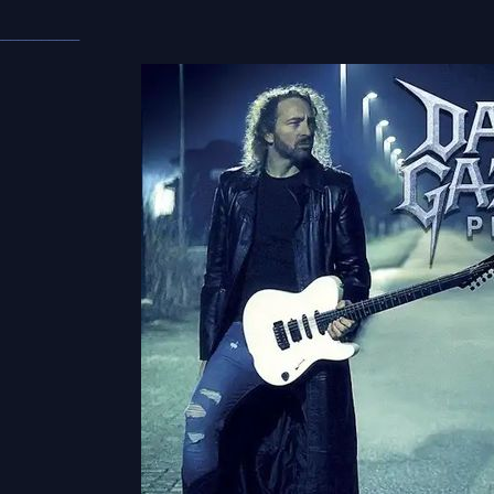
___________