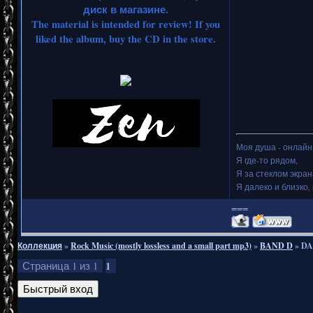
диск в магазине.
The material is intended for review! If you
liked the album, buy the CD in the store.
Моя душа - онлайн.
Я где-то рядом,
Я за стеклом экран
Я далеко и близко, 
===
Коллекция
»
Rock Music (mostly lossless and a small part mp3)
»
BAND D
»
DA
1
Страница
1
из
1