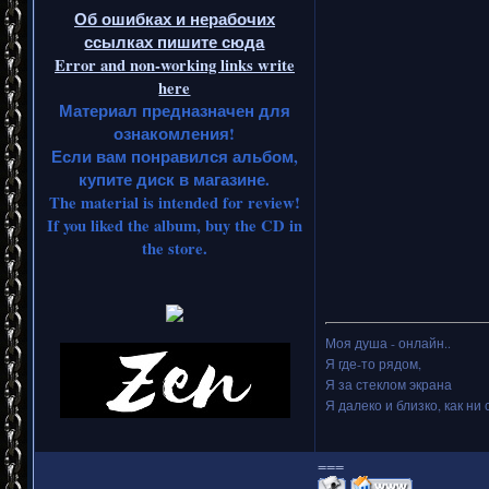
Об ошибках и нерабочих
ссылках пишите сюда
Error and non-working links write
here
Материал предназначен для
ознакомления!
Если вам понравился альбом,
купите диск в магазине.
The material is intended for review!
If you liked the album, buy the CD in
the store.
Моя душа - онлайн..
Я где-то рядом,
Я за стеклом экрана
Я далеко и близко, как ни 
===