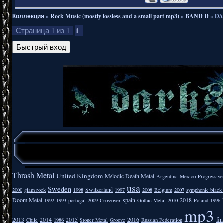
Коллекция
»
Rock Music (mostly lossless and a small part mp3)
»
BAND D
»
DA
1
Страница
1
из
1
Thrash Metal
United Kingdom
Melodic Death Metal
Argentīnā
Mexico
Progressive
usa
Sweden
Switzerland
2000
glam rock
1998
1997
2008
Belgium
2007
symphonic black
Doom Metal
spain
2018
1992
1993
portugal
2009
Crossover
Gothic Metal
2010
Poland
1996
mp3
2013
2014
2015
2016
fi
Chile
1986
Stoner Metal
Groove
Russian Federation