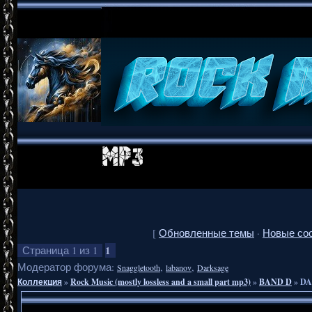
[
Обновленные темы
·
Новые со
1
Страница
1
из
1
Модератор форума:
,
,
Snaggletooth
labanov
Darksage
Коллекция
»
Rock Music (mostly lossless and a small part mp3)
»
BAND D
»
DA