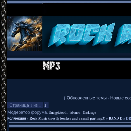
[
Обновленные темы
·
Новые со
1
Страница
1
из
1
Модератор форума:
,
,
Snaggletooth
labanov
Darksage
Коллекция
»
Rock Music (mostly lossless and a small part mp3)
»
BAND D
»
DR