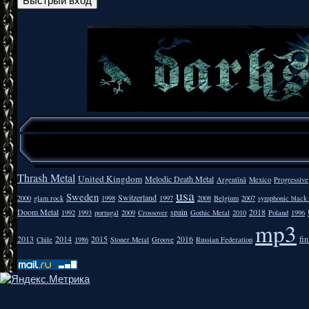
Thrash Metal
United Kingdom
Melodic Death Metal
Argentīnā
Mexico
Progressive
usa
Sweden
Switzerland
2000
glam rock
1998
1997
2008
Belgium
2007
symphonic black
Doom Metal
spain
2018
1992
1993
portugal
2009
Crossover
Gothic Metal
2010
Poland
1996
mp3
2013
2014
2015
2016
fi
Chile
1986
Stoner Metal
Groove
Russian Federation