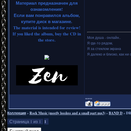
Материал предназначен для
ознакомления!
Если вам понравился альбом,
купите диск в магазине.
The material is intended for review!
If you liked the album, buy the CD in
Моя душа - онлайн..
the store.
Я где-то рядом,
Я за стеклом экрана
Я далеко и близко, как ни 
===
Коллекция
»
Rock Music (mostly lossless and a small part mp3)
»
BAND D
»
DR
1
Страница
1
из
1