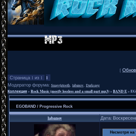
[
Обнов
1
Страница
1
из
1
Модератор форума:
,
,
Snaggletooth
labanov
Darksage
Коллекция
»
Rock Music (mostly lossless and a small part mp3)
»
BAND E
»
EG
EGOBAND / Progressive Rock
labanov
Дата: Воскресень
Несмотря на 