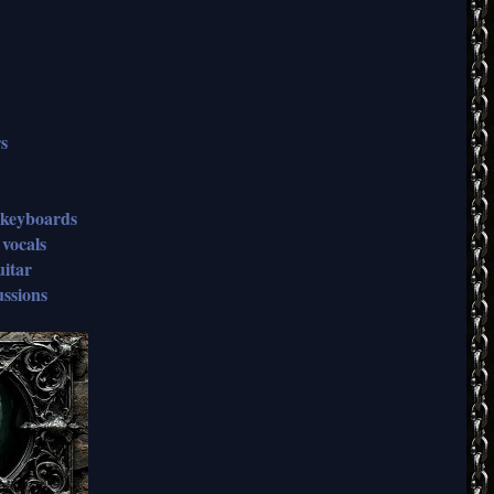
rs
 keyboards
 vocals
uitar
ussions