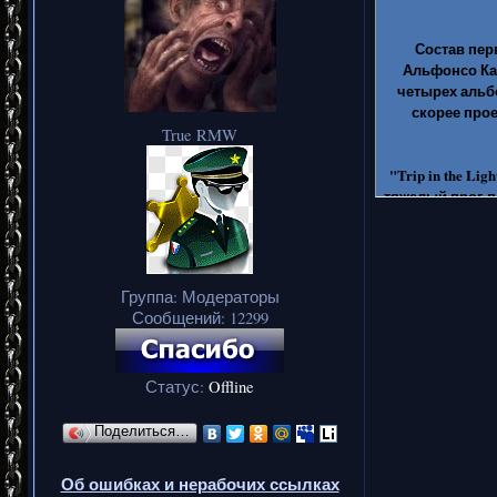
Состав пер
Альфонсо Кап
четырех альб
скорее прое
True RMW
"Trip in the L
тяжелый прог-п
место гитариста
задержался в э
для "Земли". С
альбом попал
Группа: Модераторы
Сообщений:
12299
Тот факт, ч
концепция прое
Статус:
Offline
Поделиться…
Об ошибках и нерабочих ссылках