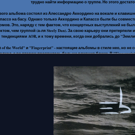
трудно найти информацию о группе. Но этого достато
вого альбома состоял из Алессандро Аккордино на вокале и клавишн
ассо на басу. Однако только Аккордино и Капассо были бы совмести
омов. Это, наряду с тем фактом, что концертных выступлений не бы
ктом, чем группой (а-ля Steely Dan). За свою карьеру они претерпел
тенденциями AOR, и к тому времени, когда они добрались до "Земли
ight of the World" и "Fingerprint" - настоящие альбомы в стиле нео, н
одход, а во втором проявилось больше влияния блюза. В "Fingerprint
. Эволюция звучания была гораздо более очевидна на "We Are..." В
той "поездке", а место перкуссиониста занял Якопо Джусти. Прошло 
остав группы остался прежним, за исключением Дэвида Маттеуччи, иг
 в страну Кентербери. Настолько, что были проведены сравнения с Soft
необходимость в валторнисте. "Earth" был выпущен в 2000 году,
то состав был относительно стабильным на протяжении последних дв
кта. Как бы там ни было на самом деле, это на самом деле не важно
эклектичными вариациями, EGOBAND остается одним из наибо