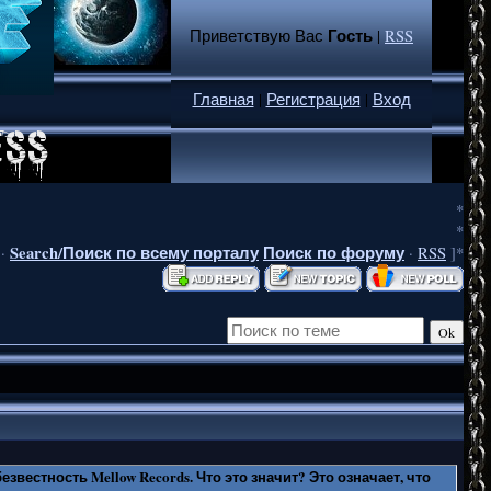
Гость
Приветствую Вас
|
RSS
Главная
|
Регистрация
|
Вход
*
*
Search/Поиск по всему порталу
Поиск по форуму
·
·
RSS
]*
звестность Mellow Records. Что это значит? Это означает, что