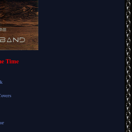
he Time
ck
overs
or