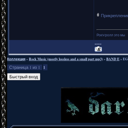
Прикреплени
Рок'н'ролл это мы
===
Коллекция
»
Rock Music (mostly lossless and a small part mp3)
»
BAND E
»
EG
1
Страница
1
из
1