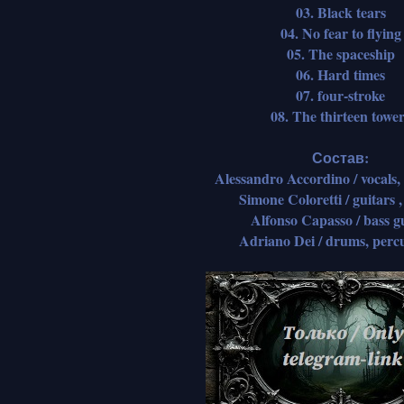
03. Black tears
04. No fear to flying
05. The spaceship
06. Hard times
07. four-stroke
08. The thirteen towe
Состав:
Alessandro Accordino / vocals,
Simone Coloretti / guitars ,
Alfonso Capasso / bass g
Adriano Dei / drums, perc