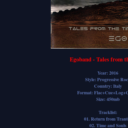
Egoband - Tales from t
Year: 2016
Style: Progressive Ro
Country: Italy
Format: Flac+Cue+Log+C
Size: 450mb
Tracklist:
01. Return from Trant
02. Time and Souls