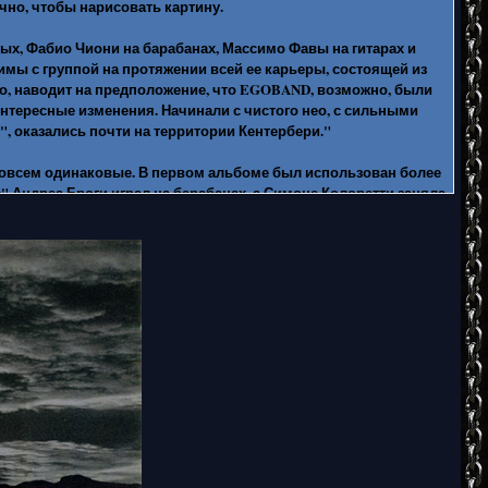
чно, чтобы нарисовать картину.
ых, Фабио Чиони на барабанах, Массимо Фавы на гитарах и
мы с группой на протяжении всей ее карьеры, состоящей из
ло, наводит на предположение, что EGOBAND, возможно, были
и интересные изменения. Начинали с чистого нео, с сильными
", оказались почти на территории Кентербери."
о не совсем одинаковые. В первом альбоме был использован более
" Андреа Броги играл на барабанах, а Симоне Колоретти заняла
 то время направление было психоделическим. Симоне Колоретти
пять лет, и они решили пойти в совершенно новом направлении
равшего на гобое и саксофоне. Как я уже упоминал ранее, этот
 Machine, Caravan и National Health. Это также объяснило бы
 и с тех пор о них ничего не было слышно.
ух альбомов, заставляет меня задуматься, насколько верна
. Будучи итальянской группой с вокалом на английском языке и
лее динамичных коллективов нео-прога.