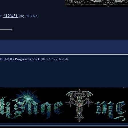
я:
6170431.jpg
(91.3 Kb)
OBAND / Progressive Rock
(Italy / Collection /t)