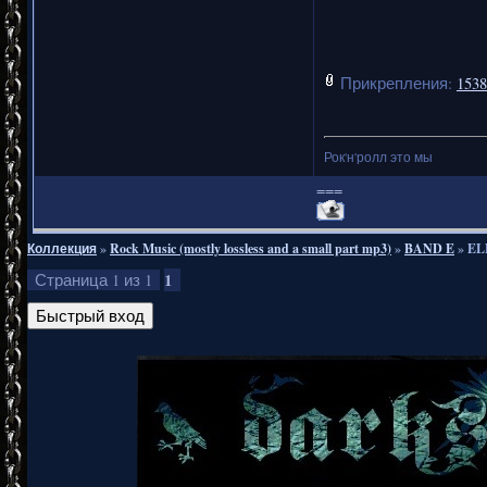
туповато
атмосфер
Прикрепления:
1538
Рекоме
Рок'н'ролл это мы
мелоди
===
Коллекция
»
Rock Music (mostly lossless and a small part mp3)
»
BAND E
»
EL
1
Страница
1
из
1