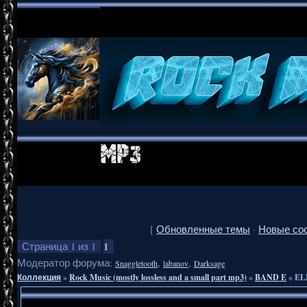
[
Обновленные темы
·
Новые со
1
Страница
1
из
1
Модератор форума:
,
,
Snaggletooth
labanov
Darksage
Коллекция
»
Rock Music (mostly lossless and a small part mp3)
»
BAND E
»
EL