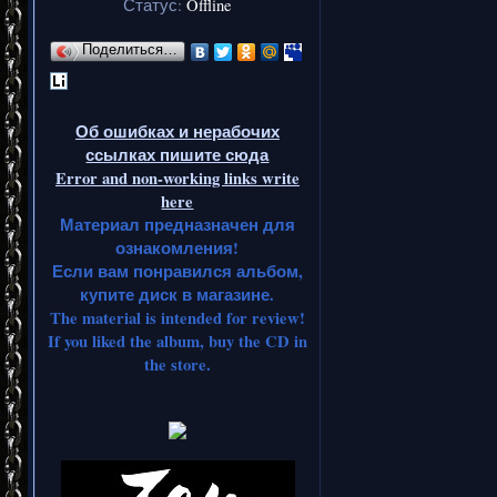
CAMEL, 
Статус:
Offline
JAMES HAR
Поделиться…
с 1992 п
кассет, а
Об ошибках и нерабочих
ссылках пишите сюда
группы E
Error and non-working links write
here
музык
Материал предназначен для
ознакомления!
альбо
Если вам понравился альбом,
купите диск в магазине.
The material is intended for review!
If you liked the album, buy the CD in
the store.
Ни одна к
"Inside t
Лучшими в