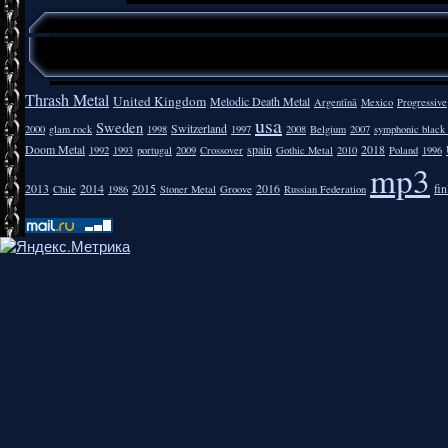
Thrash Metal
United Kingdom
Melodic Death Metal
Argentīnā
Mexico
Progressive
usa
Sweden
Switzerland
2000
glam rock
1998
1997
2008
Belgium
2007
symphonic black
Doom Metal
spain
2018
1992
1993
portugal
2009
Crossover
Gothic Metal
2010
Poland
1996
mp3
2013
2014
2015
2016
fi
Chile
1986
Stoner Metal
Groove
Russian Federation