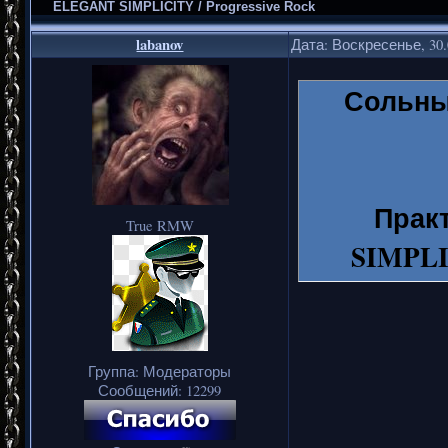
ELEGANT SIMPLICITY / Progressive Rock
labanov
Дата: Воскресенье, 30.
Сольны
Прак
True RMW
SIMPLI
програм
Маккейб
прогу
Группа: Модераторы
Сообщений:
12299
клавишны