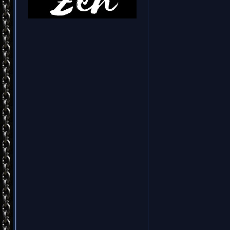
Light" 
состоит и
включа
сюиту. Чт
рекоменд
народ
классиче
Макке
инструмен
балладам,
подхо