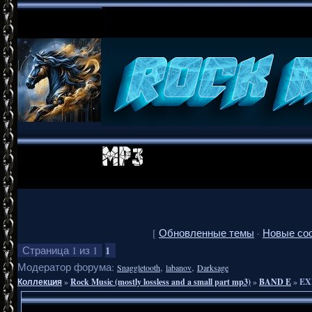
[
Обновленные темы
·
Новые со
1
Страница
1
из
1
Модератор форума:
,
,
Snaggletooth
labanov
Darksage
Коллекция
»
Rock Music (mostly lossless and a small part mp3)
»
BAND E
»
EX