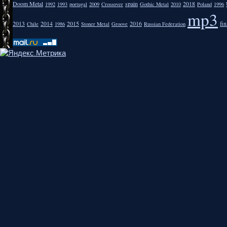
Doom Metal
spain
2018
1992
1993
portugal
2009
Crossover
Gothic Metal
2010
Poland
1996
mp3
2013
2014
2015
2016
fi
Chile
1986
Stoner Metal
Groove
Russian Federation