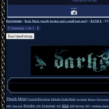
Рок'н'ролл это мы
===
Коллекция
»
Rock Music (mostly lossless and a small part mp3)
»
BAND E
»
EX
1
Страница
1
из
1
Thrash Metal
United Kingdom
Melodic Death Metal
Argentīnā
Mexico
Progressive
usa
Sweden
Switzerland
2000
glam rock
1998
1997
2008
Belgium
2007
symphonic black