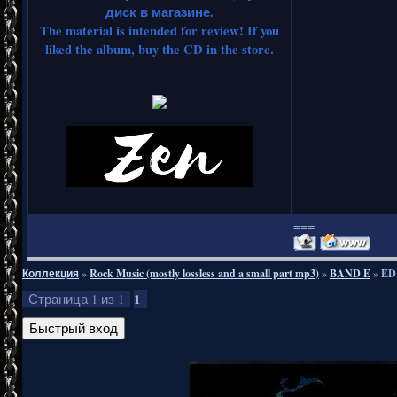
диск в магазине.
The material is intended for review! If you
liked the album, buy the CD in the store.
===
Коллекция
»
Rock Music (mostly lossless and a small part mp3)
»
BAND E
»
ED
1
Страница
1
из
1