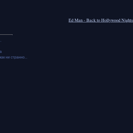
Ed Man - Back to Hollywood Nights,
.
а
как ни странно...