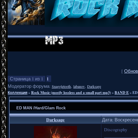
[
Обнов
1
Страница
1
из
1
Модератор форума:
,
,
Snaggletooth
labanov
Darksage
Коллекция
»
Rock Music (mostly lossless and a small part mp3)
»
BAND E
»
ED
ED MAN /Hard/Glam Rock
Darksage
Дата: Воскресень
Discography
_______________