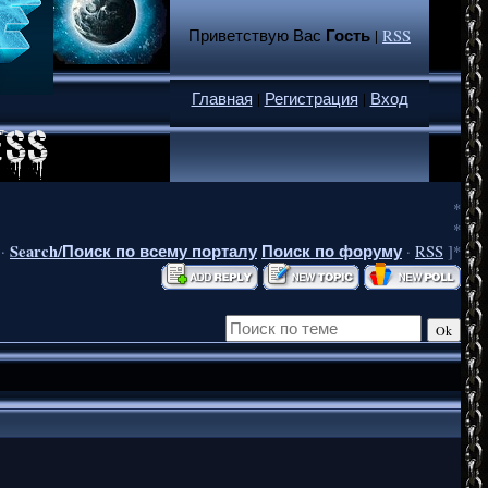
Гость
Приветствую Вас
|
RSS
Главная
|
Регистрация
|
Вход
*
*
Search/Поиск по всему порталу
Поиск по форуму
·
·
RSS
]*