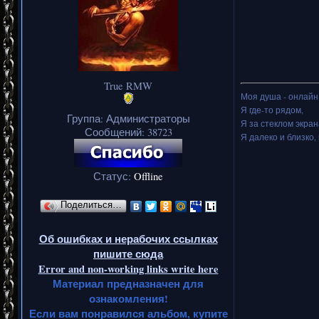
True RMW
Моя душа - онлайн.
Я где-то рядом,
Группа: Администраторы
Я за стеклом экран
Сообщений:
38723
Я далеко и близко, 
Статус:
Offline
Поделиться…
Об ошибках и нерабочих ссылках
пишите сюда
Error and non-working links write here
Материал предназначен для
ознакомления!
Если вам понравился альбом, купите