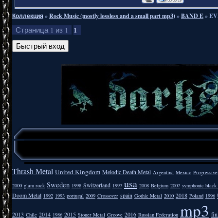
Коллекция
»
Rock Music (mostly lossless and a small part mp3)
»
BAND E
»
EVE
1
Страница
1
из
1
Thrash Metal
United Kingdom
Melodic Death Metal
Argentīnā
Mexico
Progressive
usa
Sweden
Switzerland
2000
glam rock
1998
1997
2008
Belgium
2007
symphonic black
Doom Metal
spain
2018
1992
1993
portugal
2009
Crossover
Gothic Metal
2010
Poland
1996
mp3
2013
2014
2015
2016
fi
Chile
1986
Stoner Metal
Groove
Russian Federation