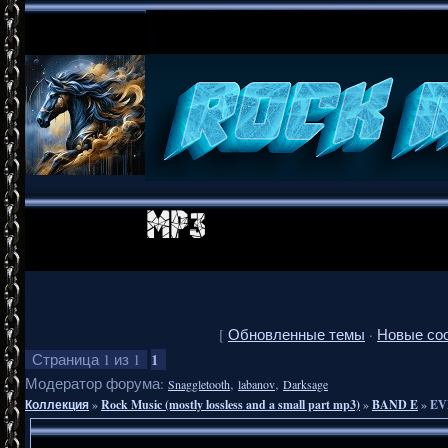
[
Обновленные темы
·
Новые со
1
Страница
1
из
1
Модератор форума:
,
,
Snaggletooth
labanov
Darksage
Коллекция
»
Rock Music (mostly lossless and a small part mp3)
»
BAND E
»
EVE