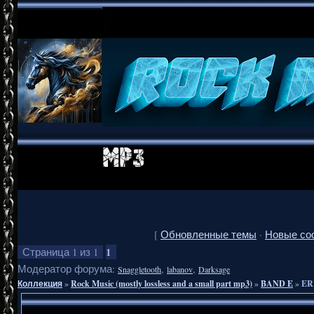
[
Обновленные темы
·
Новые со
1
Страница
1
из
1
Модератор форума:
,
,
Snaggletooth
labanov
Darksage
Коллекция
»
Rock Music (mostly lossless and a small part mp3)
»
BAND E
»
ER