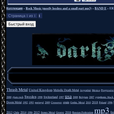
Коллекция
»
Rock Music (mostly lossless and a small part mp3)
»
BAND E
»
ER
1
Страница
1
из
1
Thrash Metal
United Kingdom
Melodic Death Metal
Argentīnā
Mexico
Progressive
usa
Sweden
Switzerland
2000
glam rock
1998
1997
2008
Belgium
2007
symphonic black
Doom Metal
spain
2018
1992
1993
portugal
2009
Crossover
Gothic Metal
2010
Poland
1996
mp3
2013
2014
2015
2016
fi
Chile
1986
Stoner Metal
Groove
Russian Federation