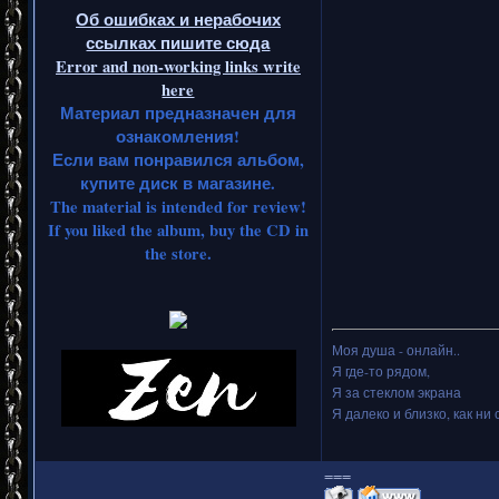
Об ошибках и нерабочих
ссылках пишите сюда
Error and non-working links write
here
Материал предназначен для
ознакомления!
Если вам понравился альбом,
купите диск в магазине.
The material is intended for review!
If you liked the album, buy the CD in
the store.
Моя душа - онлайн..
Я где-то рядом,
Я за стеклом экрана
Я далеко и близко, как ни 
===