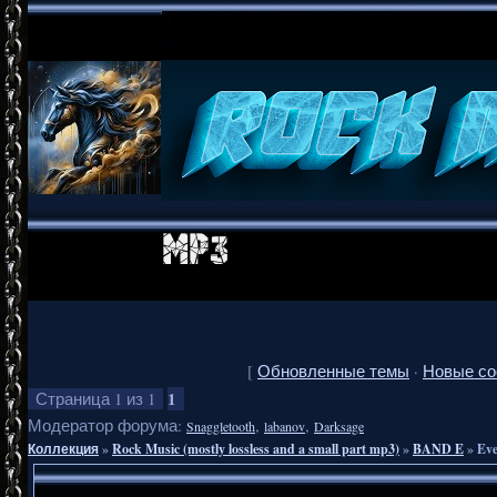
[
Обновленные темы
·
Новые с
1
Страница
1
из
1
Модератор форума:
,
,
Snaggletooth
labanov
Darksage
Коллекция
»
Rock Music (mostly lossless and a small part mp3)
»
BAND E
»
Eve