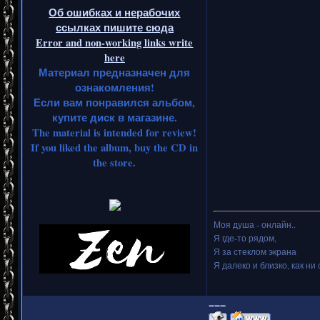
Об ошибках и нерабочих
ссылках пишите сюда
Error and non-working links write
here
Материал предназначен для
ознакомления!
Если вам понравился альбом,
купите диск в магазине.
The material is intended for review!
If you liked the album, buy the CD in
the store.
Моя душа - онлайн..
Я где-то рядом,
Я за стеклом экрана
Я далеко и близко, как ни 
===