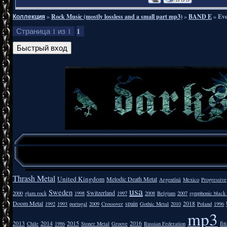
Коллекция
»
Rock Music (mostly lossless and a small part mp3)
»
BAND E
»
Eve
1
Страница
1
из
1
Thrash Metal
United Kingdom
Melodic Death Metal
Argentīnā
Mexico
Progressive
usa
Sweden
Switzerland
2000
glam rock
1998
1997
2008
Belgium
2007
symphonic black
Doom Metal
spain
2018
1992
1993
portugal
2009
Crossover
Gothic Metal
2010
Poland
1996
mp3
2013
2014
2015
2016
fi
Chile
1986
Stoner Metal
Groove
Russian Federation