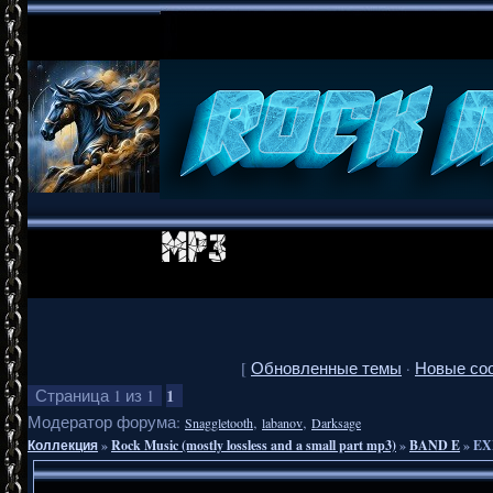
[
Обновленные темы
·
Новые со
1
Страница
1
из
1
Модератор форума:
,
,
Snaggletooth
labanov
Darksage
Коллекция
»
Rock Music (mostly lossless and a small part mp3)
»
BAND E
»
EXI