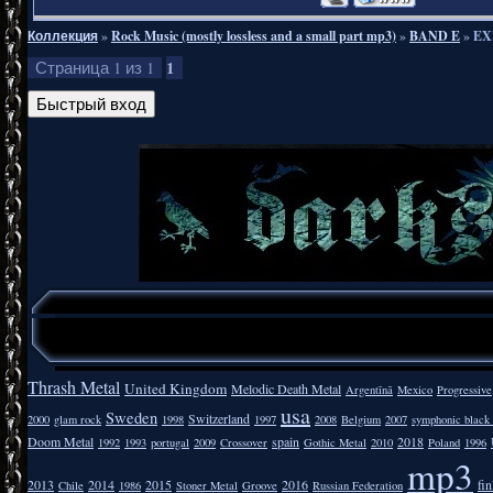
Коллекция
»
Rock Music (mostly lossless and a small part mp3)
»
BAND E
»
EXI
1
Страница
1
из
1
Thrash Metal
United Kingdom
Melodic Death Metal
Argentīnā
Mexico
Progressive
usa
Sweden
Switzerland
2000
glam rock
1998
1997
2008
Belgium
2007
symphonic black
Doom Metal
spain
2018
1992
1993
portugal
2009
Crossover
Gothic Metal
2010
Poland
1996
mp3
2013
2014
2015
2016
fi
Chile
1986
Stoner Metal
Groove
Russian Federation