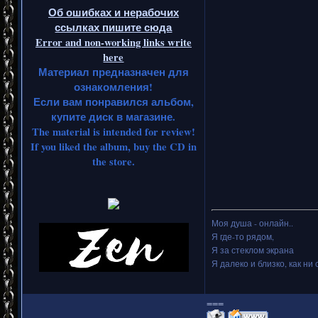
Об ошибках и нерабочих
ссылках пишите сюда
Error and non-working links write
here
Материал предназначен для
ознакомления!
Если вам понравился альбом,
купите диск в магазине.
The material is intended for review!
If you liked the album, buy the CD in
the store.
Моя душа - онлайн..
Я где-то рядом,
Я за стеклом экрана
Я далеко и близко, как ни 
===