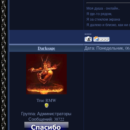
Моя душа - онлайн..
Я где-то рядом,
Я за стеклом экрана
Я далеко и близко, как ни 
===
Darksage
Дата: Понедельник, 06.
True RMW
Группа: Администраторы
Сообщений:
38722