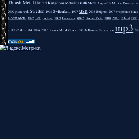
Thrash Metal
United Kingdom
Melodic Death Metal
Argentīnā
Mexico
Progressive
usa
Sweden
Switzerland
2000
glam rock
1998
1997
2008
Belgium
2007
symphonic black
Doom Metal
spain
2018
1992
1993
portugal
2009
Crossover
Gothic Metal
2010
Poland
1996
mp3
2013
2014
2015
2016
fi
Chile
1986
Stoner Metal
Groove
Russian Federation