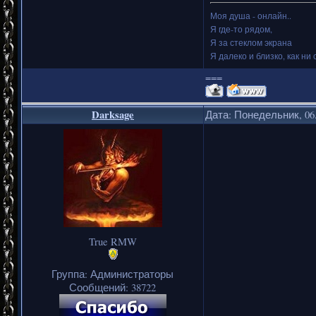
Моя душа - онлайн..
Я где-то рядом,
Я за стеклом экрана
Я далеко и близко, как ни 
===
Darksage
Дата: Понедельник, 06.
True RMW
Группа: Администраторы
Сообщений:
38722