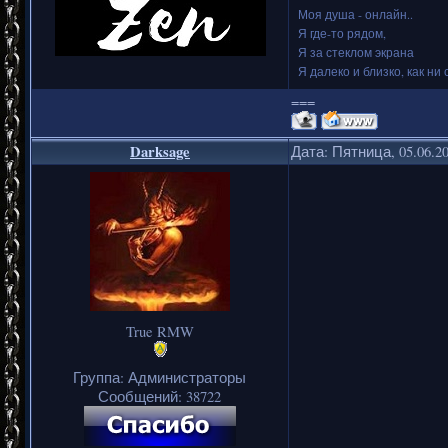
Моя душа - онлайн..
Я где-то рядом,
Я за стеклом экрана
Я далеко и близко, как ни 
===
Darksage
Дата: Пятница, 05.06.2
True RMW
Группа: Администраторы
Сообщений:
38722