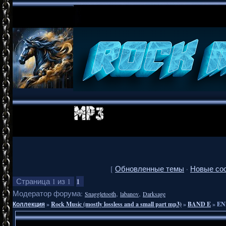
[
Обновленные темы
·
Новые со
1
Страница
1
из
1
Модератор форума:
,
,
Snaggletooth
labanov
Darksage
Коллекция
»
Rock Music (mostly lossless and a small part mp3)
»
BAND E
»
ENN