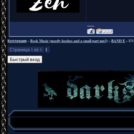
===
Коллекция
»
Rock Music (mostly lossless and a small part mp3)
»
BAND E
»
ENN
1
Страница
1
из
1