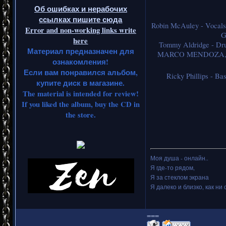
Об ошибках и нерабочих
ссылках пишите сюда
Robin McAuley - Vo
Error and non-working links write
G
here
Tommy Aldridge -
Материал предназначен для
MARCO MENDOZA, 
ознакомления!
Если вам понравился альбом,
Ricky Phillips -
купите диск в магазине.
The material is intended for review!
If you liked the album, buy the CD in
the store.
Моя душа - онлайн..
Я где-то рядом,
Я за стеклом экрана
Я далеко и близко, как ни 
===