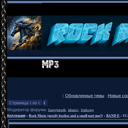
[
Обновленные темы
·
Новые со
1
Страница
1
из
1
Модератор форума:
,
,
Snaggletooth
labanov
Darksage
Коллекция
»
Rock Music (mostly lossless and a small part mp3)
»
BAND E
»
EL