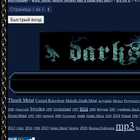
Коллекция
»
Rock Music (mostly lossless and a small part mp3)
»
BAND E
»
EL
1
Страница
1
из
1
Thrash Metal
United Kingdom
Melodic Death Metal
Argentīnā
Mexico
Progressive
usa
Sweden
Switzerland
2000
glam rock
1998
1997
2008
Belgium
2007
symphonic black
Doom Metal
spain
2018
1992
1993
portugal
2009
Crossover
Gothic Metal
2010
Poland
1996
mp3
2013
2014
2015
2016
fi
Chile
1986
Stoner Metal
Groove
Russian Federation