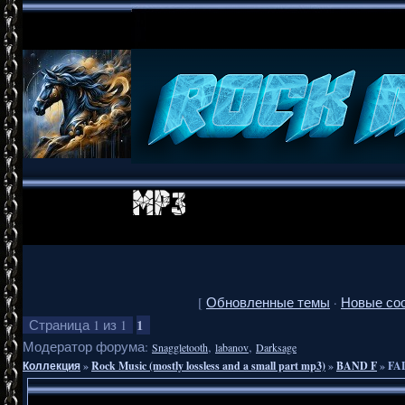
[
Обновленные темы
·
Новые со
1
Страница
1
из
1
Модератор форума:
,
,
Snaggletooth
labanov
Darksage
Коллекция
»
Rock Music (mostly lossless and a small part mp3)
»
BAND F
»
FAL