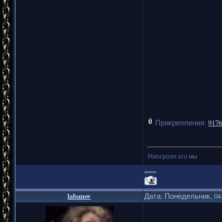
Прикрепления:
9176
Рок'н'ролл это мы
===
labanov
Дата: Понедельник, 04.