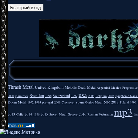
Thrash Metal
United Kingdom
Melodic Death Metal
Argentīnā
Mexico
Progressive
usa
Sweden
Switzerland
2000
glam rock
1998
1997
2008
Belgium
2007
symphonic black
Doom Metal
spain
2018
1992
1993
portugal
2009
Crossover
Gothic Metal
2010
Poland
1996
mp3
2013
2014
2015
2016
fi
Chile
1986
Stoner Metal
Groove
Russian Federation