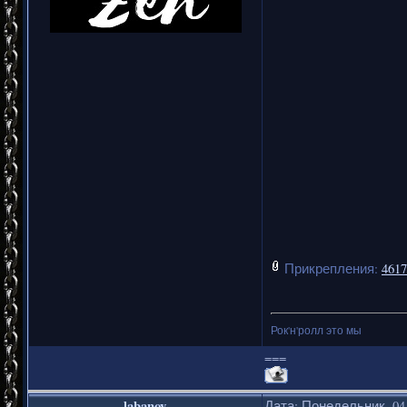
Прикрепления:
4617
Рок'н'ролл это мы
===
labanov
Дата: Понедельник, 04.