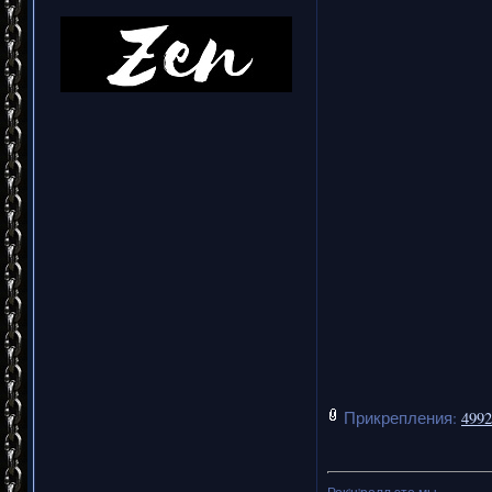
Прикрепления:
4992
Рок'н'ролл это мы