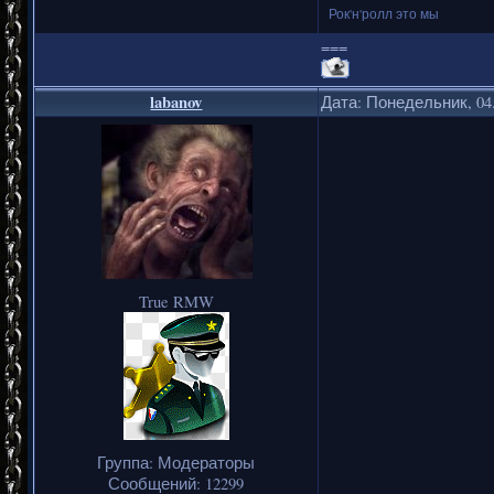
Рок'н'ролл это мы
===
labanov
Дата: Понедельник, 04.
True RMW
Группа: Модераторы
Сообщений:
12299