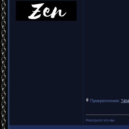
Прикрепления:
7404
Рок'н'ролл это мы
===