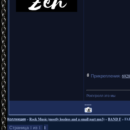
Прикрепления:
6928
Рок'н'ролл это мы
===
Коллекция
»
Rock Music (mostly lossless and a small part mp3)
»
BAND F
»
FAL
1
Страница
1
из
1