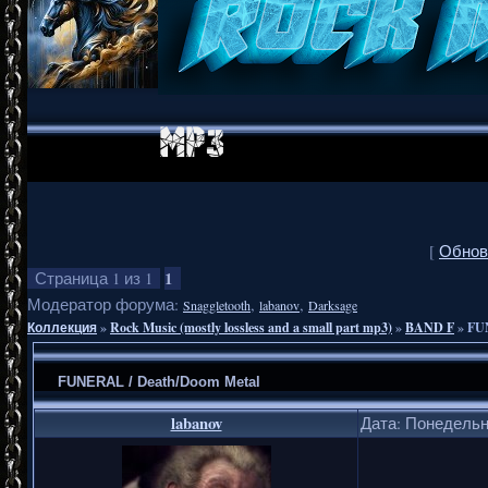
[
Обнов
1
Страница
1
из
1
Модератор форума:
,
,
Snaggletooth
labanov
Darksage
Коллекция
»
Rock Music (mostly lossless and a small part mp3)
»
BAND F
»
FU
FUNERAL / Death/Doom Metal
labanov
Дата: Понедельни