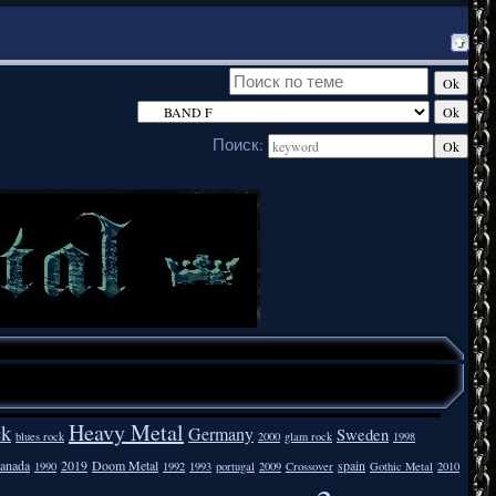
Поиск:
Heavy Metal
ck
Germany
Sweden
blues rock
2000
glam rock
1998
anada
2019
Doom Metal
spain
1990
1992
1993
portugal
2009
Crossover
Gothic Metal
2010