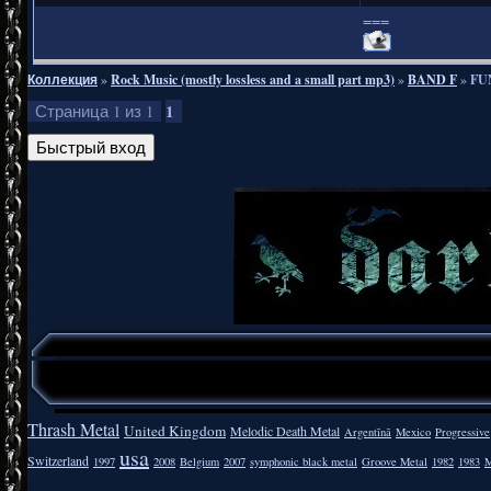
===
Коллекция
»
Rock Music (mostly lossless and a small part mp3)
»
BAND F
»
FU
1
Страница
1
из
1
Thrash Metal
United Kingdom
Melodic Death Metal
Argentīnā
Mexico
Progressive
usa
Switzerland
1997
2008
Belgium
2007
symphonic black metal
Groove Metal
1982
1983
M