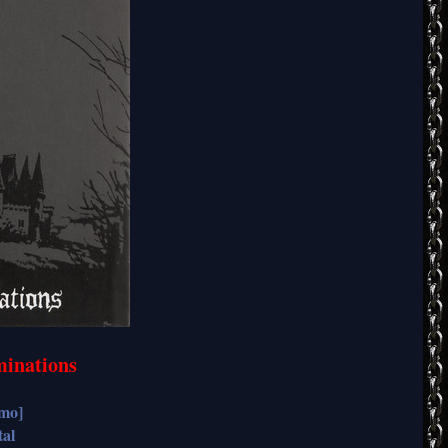
minations
emo]
tal