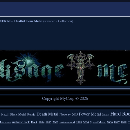
NERAL / Death/Doom Metal
(Sweden / Collection)
Copyright MyCorp © 2026
Hard Ro
Death Metal
Power Metal
brazil
Black Metal
Norway
Russia
2005
Japan
melodic rock
C
etalcore
Rock
1984
1985
2003
instrumental
1999
2004
Speed Metal
2006
1987
1988