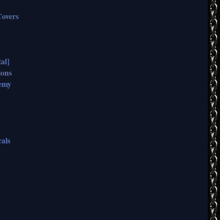
overs
al]
ions
hemy
cals