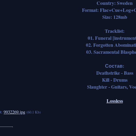
Country: Sweden
Format: Flac+Cue+Log+C
Size: 128mb
Tracklist:
01. Funeral [instrument
02. Forgotten Abominat
03. Sacramental Blasp
Состав:
Deathstrike - Bass
Kill - Drums
Slaughter - Guitars, Vo
Lossless
я:
9932269.jpg
(60.1 Kb)