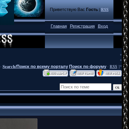
Гость
Приветствую Вас
|
RSS
Главная
|
Регистрация
|
Вход
*
*
Search/Поиск по всему порталу
Поиск по форуму
·
·
RSS
]*