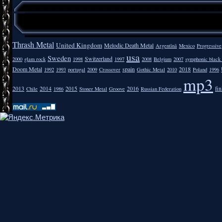
Thrash Metal
United Kingdom
Melodic Death Metal
Argentīnā
Mexico
Progressive
usa
Sweden
Switzerland
2000
glam rock
1998
1997
2008
Belgium
2007
symphonic black
Doom Metal
spain
2018
1992
1993
portugal
2009
Crossover
Gothic Metal
2010
Poland
1996
mp3
2013
2014
2015
2016
fi
Chile
1986
Stoner Metal
Groove
Russian Federation