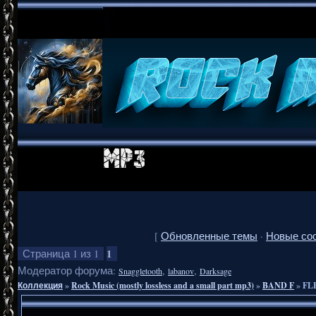
[
Обновленные темы
·
Новые со
1
Страница
1
из
1
Модератор форума:
,
,
Snaggletooth
labanov
Darksage
Коллекция
»
Rock Music (mostly lossless and a small part mp3)
»
BAND F
»
FLE