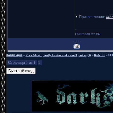
Прикрепления:
4482
Рок'н'ролл это мы
===
Коллекция
»
Rock Music (mostly lossless and a small part mp3)
»
BAND F
»
FLE
1
Страница
1
из
1