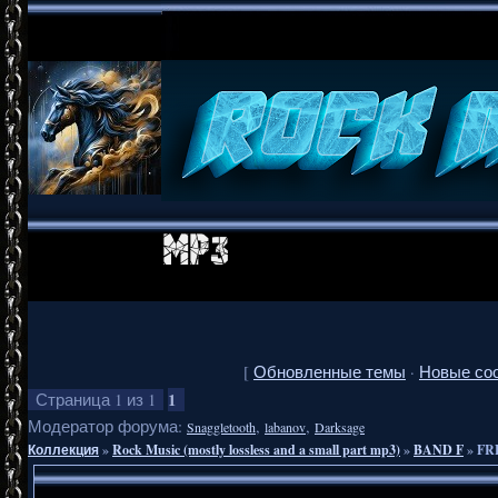
[
Обновленные темы
·
Новые со
1
Страница
1
из
1
Модератор форума:
,
,
Snaggletooth
labanov
Darksage
Коллекция
»
Rock Music (mostly lossless and a small part mp3)
»
BAND F
»
FR