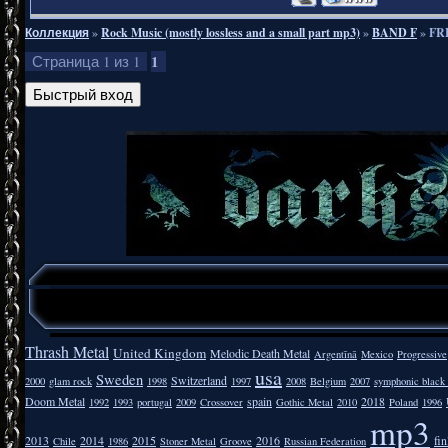
Коллекция
»
Rock Music (mostly lossless and a small part mp3)
»
BAND F
»
FR
1
Страница
1
из
1
Thrash Metal
United Kingdom
Melodic Death Metal
Argentīnā
Mexico
Progressive
usa
Sweden
Switzerland
2000
glam rock
1998
1997
2008
Belgium
2007
symphonic black
Doom Metal
spain
2018
1992
1993
portugal
2009
Crossover
Gothic Metal
2010
Poland
1996
mp3
2013
2014
2015
2016
fi
Chile
1986
Stoner Metal
Groove
Russian Federation