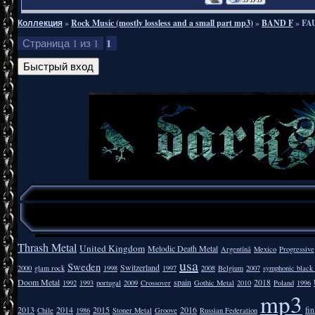
Коллекция
»
Rock Music (mostly lossless and a small part mp3)
»
BAND F
»
FAU
1
Страница
1
из
1
Thrash Metal
United Kingdom
Melodic Death Metal
Argentīnā
Mexico
Progressive
usa
Sweden
Switzerland
2000
glam rock
1998
1997
2008
Belgium
2007
symphonic black
Doom Metal
spain
2018
1992
1993
portugal
2009
Crossover
Gothic Metal
2010
Poland
1996
mp3
2013
2014
2015
2016
fi
Chile
1986
Stoner Metal
Groove
Russian Federation