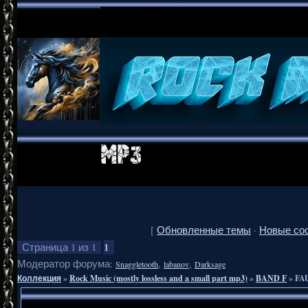
[
Обновленные темы
·
Новые со
1
Страница
1
из
1
Модератор форума:
,
,
Snaggletooth
labanov
Darksage
Коллекция
»
Rock Music (mostly lossless and a small part mp3)
»
BAND F
»
FAU