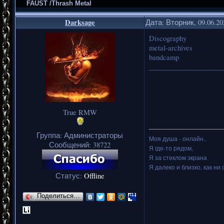
FAUST /Thrash Metal
Darksage
Дата: Вторник, 09.06.2
Discography
metal-archives
bandcamp
_____________________
True RMW
Группа: Администраторы
Моя душа - онлайн..
Сообщений:
38722
Я где-то рядом,
Я за стеклом экрана
Я далеко и близко, как ни 
Статус:
Offline
Поделиться…