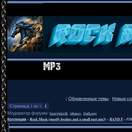
[
Обновленные темы
·
Новые с
1
Страница
1
из
1
Модератор форума:
,
,
Snaggletooth
labanov
Darksage
Коллекция
»
Rock Music (mostly lossless and a small part mp3)
»
BAND F
»
FI