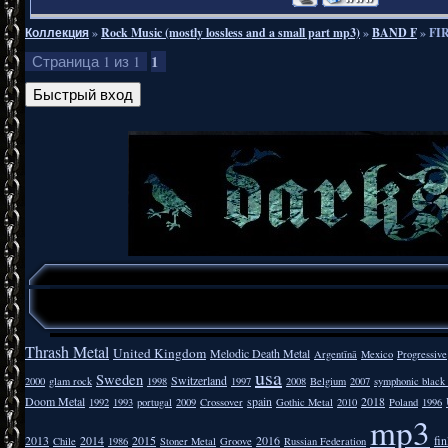
Коллекция
»
Rock Music (mostly lossless and a small part mp3)
»
BAND F
»
FI
1
Страница
1
из
1
Thrash Metal
United Kingdom
Melodic Death Metal
Argentīnā
Mexico
Progressive
usa
Sweden
Switzerland
2000
glam rock
1998
1997
2008
Belgium
2007
symphonic black
Doom Metal
spain
2018
1992
1993
portugal
2009
Crossover
Gothic Metal
2010
Poland
1996
mp3
2013
2014
2015
2016
fi
Chile
1986
Stoner Metal
Groove
Russian Federation