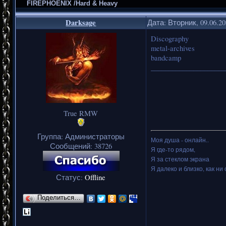
FIREPHOENIX /Hard & Heavy
Darksage
Дата: Вторник, 09.06.2
Discography
metal-archives
bandcamp
_____________________
True RMW
Группа: Администраторы
Моя душа - онлайн..
Сообщений:
38726
Я где-то рядом,
Я за стеклом экрана
Я далеко и близко, как ни 
Статус:
Offline
Поделиться…