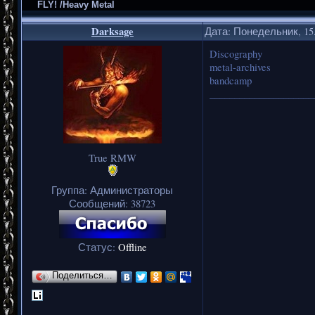
FLY! /Heavy Metal
Darksage
Дата: Понедельник, 15.
Discography
metal-archives
bandcamp
_____________________
True RMW
Группа: Администраторы
Сообщений:
38723
Статус:
Offline
Поделиться…