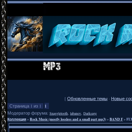
[
Обновленные темы
·
Новые со
1
Страница
1
из
1
Модератор форума:
,
,
Snaggletooth
labanov
Darksage
Коллекция
»
Rock Music (mostly lossless and a small part mp3)
»
BAND F
»
FLY