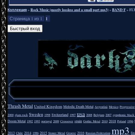
Коллекция
»
Rock Music (mostly lossless and a small part mp3)
»
BAND F
»
FLY
1
Страница
1
из
1
Thrash Metal
United Kingdom
Melodic Death Metal
Argentīnā
Mexico
Progressive
usa
Sweden
Switzerland
2000
glam rock
1998
1997
2008
Belgium
2007
symphonic black
Doom Metal
spain
2018
1992
1993
portugal
2009
Crossover
Gothic Metal
2010
Poland
1996
mp3
2013
2014
2015
2016
fi
Chile
1986
Stoner Metal
Groove
Russian Federation