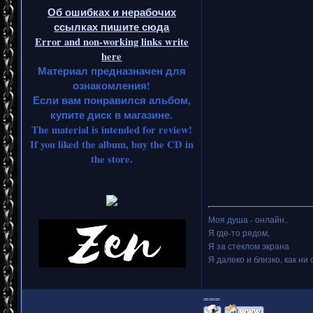
Об ошибках и нерабочих
ссылках пишите сюда
Error and non-working links write
here
Материал предназначен для
ознакомления!
Если вам понравился альбом,
купите диск в магазине.
The material is intended for review!
If you liked the album, buy the CD in
the store.
Моя душа - онлайн..
Я где-то рядом,
Я за стеклом экрана
Я далеко и близко, как ни 
===