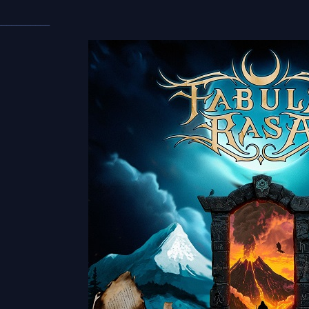
___________