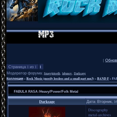
[
Обнов
1
Страница
1
из
1
Модератор форума:
,
,
Snaggletooth
labanov
Darksage
Коллекция
»
Rock Music (mostly lossless and a small part mp3)
»
BAND F
»
FAB
FABULA RASA /Heavy/Power/Folk Metal
Darksage
Дата: Вторник, 16
Discography
metal-archives