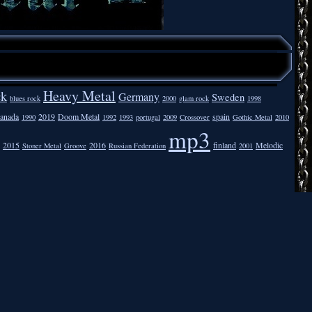
Heavy Metal
ck
Germany
Sweden
blues rock
2000
glam rock
1998
anada
2019
Doom Metal
spain
1990
1992
1993
portugal
2009
Crossover
Gothic Metal
2010
mp3
2015
2016
finland
Melodic
Stoner Metal
Groove
Russian Federation
2001