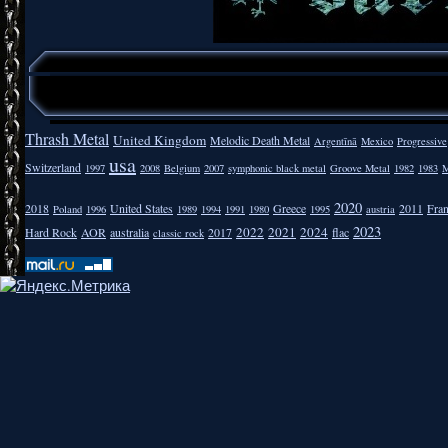
Thrash Metal
United Kingdom
Melodic Death Metal
Argentīnā
Mexico
Progressive
usa
Switzerland
1997
2008
Belgium
2007
symphonic black metal
Groove Metal
1982
1983
M
2020
2018
United States
Greece
2011
Fra
Poland
1996
1989
1994
1991
1980
1995
austria
2023
2022
2021
2024
Hard Rock
AOR
australia
2017
flac
classic rock