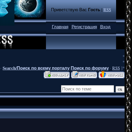
Гость
Приветствую Вас
|
RSS
Главная
|
Регистрация
|
Вход
*
*
Search/Поиск по всему порталу
Поиск по форуму
·
·
RSS
]*