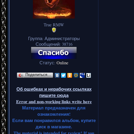
True RMW
Группа: Администраторы
Сообщений:
38716
Статус:
Online
Поделиться…
Об ошибках и нерабочих ссылках
пишите сюда
Error and non-working links write here
Материал предназначен для
ознакомления!
Если вам понравился альбом, купите
диск в магазине.
The material is intended for review! If you