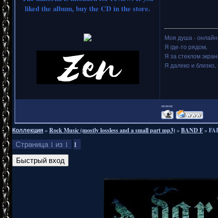
liked the album, buy the CD in the store.
Моя душа - онлайн.
Я где-то рядом,
Я за стеклом экран
Я далеко и близко, 
===
Коллекция
»
Rock Music (mostly lossless and a small part mp3)
»
BAND F
»
FAB
1
Страница
1
из
1