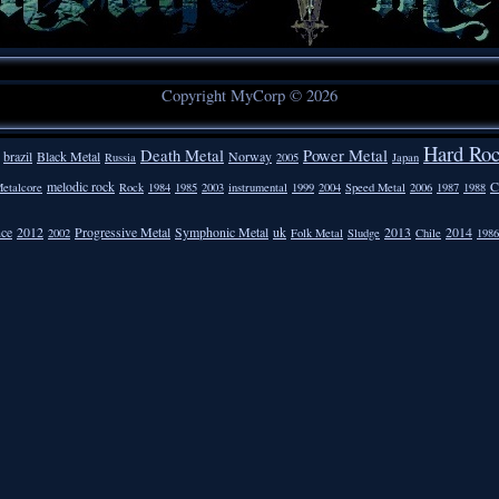
Copyright MyCorp © 2026
Hard Ro
Death Metal
Power Metal
brazil
Black Metal
Norway
Russia
2005
Japan
melodic rock
C
etalcore
Rock
1984
1985
2003
instrumental
1999
2004
Speed Metal
2006
1987
1988
nce
2012
Progressive Metal
Symphonic Metal
uk
2013
2014
2002
Folk Metal
Sludge
Chile
1986