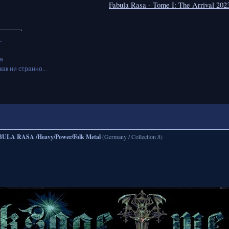
Fabula Rasa - Tome I: The Arrival 20
.
а
как ни странно...
ULA RASA /Heavy/Power/Folk Metal
(Germany / Collection /t)