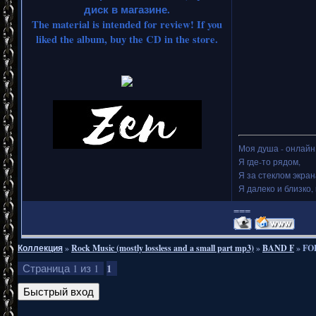
диск в магазине.
The material is intended for review! If you
liked the album, buy the CD in the store.
Моя душа - онлайн.
Я где-то рядом,
Я за стеклом экран
Я далеко и близко, 
===
Коллекция
»
Rock Music (mostly lossless and a small part mp3)
»
BAND F
»
FO
1
Страница
1
из
1