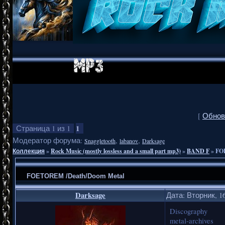
[
Обнов
1
Страница
1
из
1
Модератор форума:
,
,
Snaggletooth
labanov
Darksage
Коллекция
»
Rock Music (mostly lossless and a small part mp3)
»
BAND F
»
FO
FOETOREM /Death/Doom Metal
Darksage
Дата: Вторник, 16
Discography
metal-archives