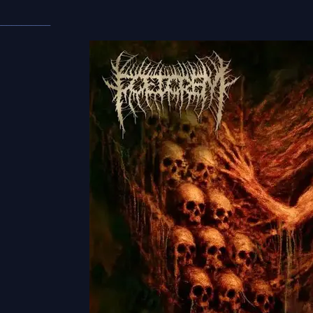
___________