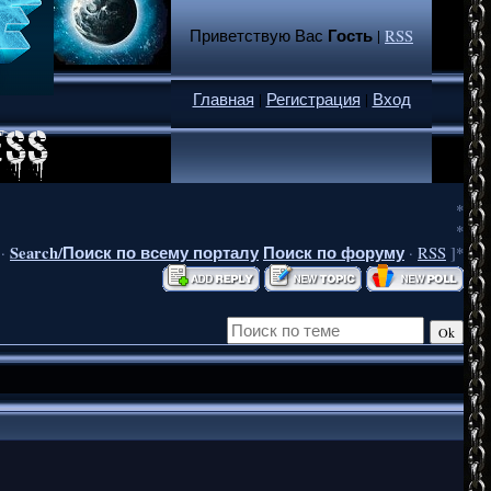
Гость
Приветствую Вас
|
RSS
Главная
|
Регистрация
|
Вход
*
*
Search/Поиск по всему порталу
Поиск по форуму
·
·
RSS
]*