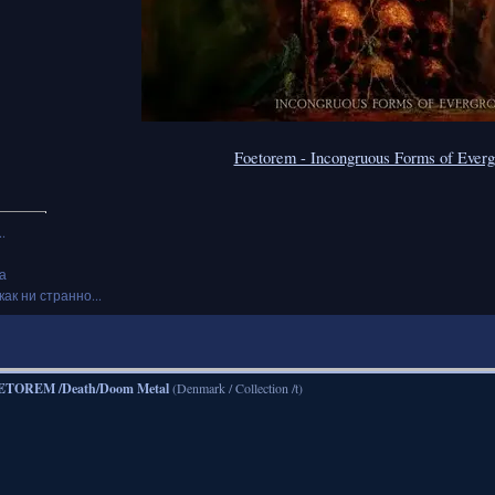
Foetorem - Incongruous Forms of Everg
.
а
как ни странно...
ETOREM /Death/Doom Metal
(Denmark / Collection /t)