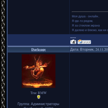
Моя душа - онлайн..
Я где-то рядом,
Я за стеклом экрана
Я далеко и близко, как ни 
===
Darksage
Дата: Вторник, 24.11.2
True RMW
Группа: Администраторы