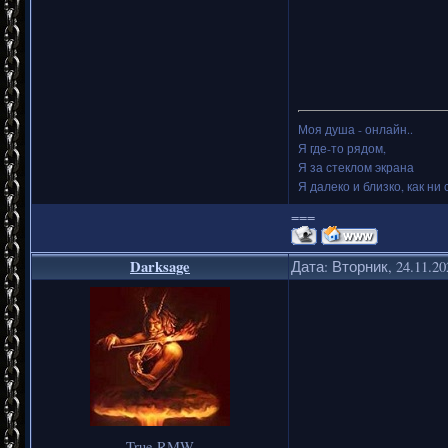
Моя душа - онлайн..
Я где-то рядом,
Я за стеклом экрана
Я далеко и близко, как ни 
===
Darksage
Дата: Вторник, 24.11.2
True RMW