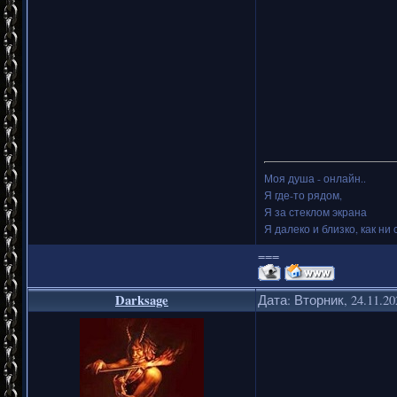
Моя душа - онлайн..
Я где-то рядом,
Я за стеклом экрана
Я далеко и близко, как ни 
===
Darksage
Дата: Вторник, 24.11.2