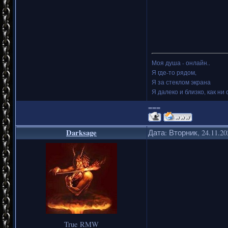
Моя душа - онлайн..
Я где-то рядом,
Я за стеклом экрана
Я далеко и близко, как ни 
===
Darksage
Дата: Вторник, 24.11.2
True RMW