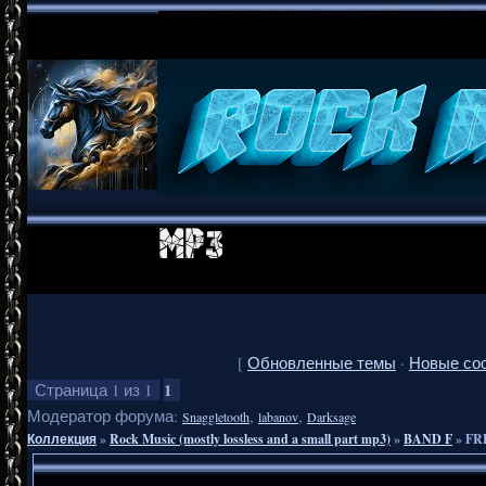
[
Обновленные темы
·
Новые со
1
Страница
1
из
1
Модератор форума:
,
,
Snaggletooth
labanov
Darksage
Коллекция
»
Rock Music (mostly lossless and a small part mp3)
»
BAND F
»
FR