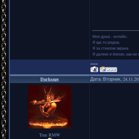
Моя душа - онлайн..
Я где-то рядом,
Я за стеклом экрана
Я далеко и близко, как ни 
===
Darksage
Дата: Вторник, 24.11.2
True RMW