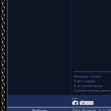
Моя душа - онлайн..
Я где-то рядом,
Я за стеклом экрана
Я далеко и близко, как ни 
===
Darksage
Дата: Вторник, 24.11.2