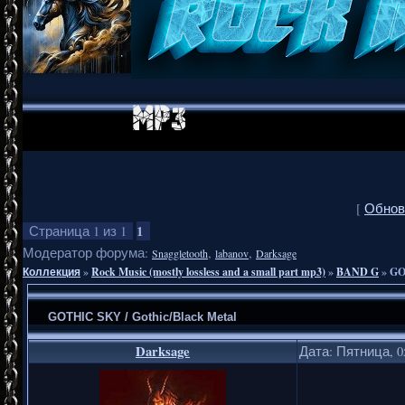
[
Обнов
1
Страница
1
из
1
Модератор форума:
,
,
Snaggletooth
labanov
Darksage
Коллекция
»
Rock Music (mostly lossless and a small part mp3)
»
BAND G
»
GO
GOTHIC SKY / Gothic/Black Metal
Darksage
Дата: Пятница, 0