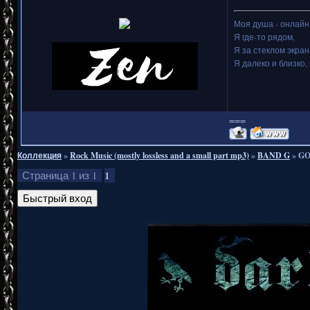
Моя душа - онлайн.
Я где-то рядом,
Я за стеклом экран
Я далеко и близко, 
===
Коллекция
»
Rock Music (mostly lossless and a small part mp3)
»
BAND G
»
GO
1
Страница
1
из
1