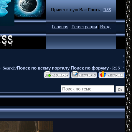
Гость
Приветствую Вас
|
RSS
Главная
|
Регистрация
|
Вход
*
*
Search/Поиск по всему порталу
Поиск по форуму
·
·
RSS
]*