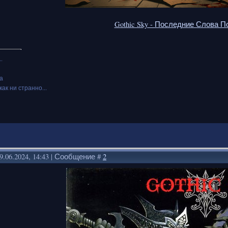
Gothic Sky - П​о​с​л​е​д​н​и​е С​л​о​в​а П​о
.
а
как ни странно...
9.06.2024, 14:43 | Сообщение #
2