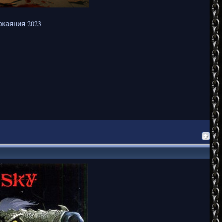
​к​а​я​н​и​я 2023