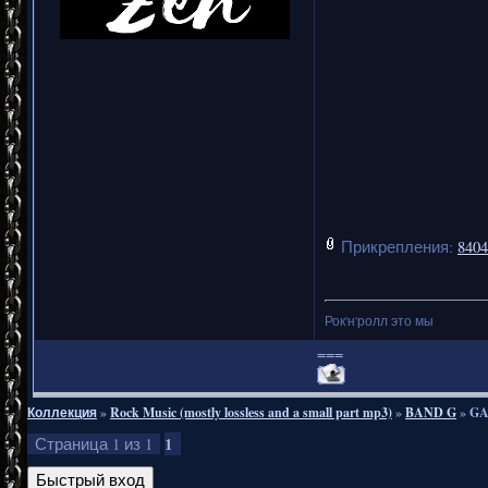
Прикрепления:
8404
Рок'н'ролл это мы
===
Коллекция
»
Rock Music (mostly lossless and a small part mp3)
»
BAND G
»
GA
1
Страница
1
из
1