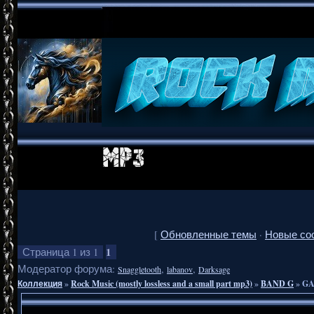
[
Обновленные темы
·
Новые со
1
Страница
1
из
1
Модератор форума:
,
,
Snaggletooth
labanov
Darksage
Коллекция
»
Rock Music (mostly lossless and a small part mp3)
»
BAND G
»
GA