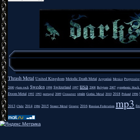
Thrash Metal
United Kingdom
Melodic Death Metal
Argentīnā
Mexico
Progressive
usa
Sweden
Switzerland
2000
glam rock
1998
1997
2008
Belgium
2007
symphonic black
Doom Metal
spain
2018
1992
1993
portugal
2009
Crossover
Gothic Metal
2010
Poland
1996
mp3
2013
2014
2015
2016
fi
Chile
1986
Stoner Metal
Groove
Russian Federation