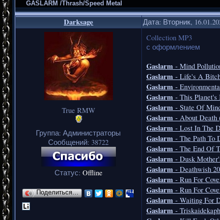
GASLARM /Thrash/Speed Metal
Darksage
Дата: Вторник, 16.01.2
Collection MP3
с оформлением
Gaslarm
- Mind Pollutio
Gaslarm
- Life's A Bitc
Gaslarm
- Environmenta
Gaslarm
- This Planet's
Gaslarm
- State Of Min
True RMW
Gaslarm
- About Death 
Gaslarm
- Lost In The 
Группа: Администраторы
Gaslarm
- The Path To 
Сообщений:
38722
Gaslarm
- The End Of T
Gaslarm
- Dusk Mother'
Gaslarm
- Deathwish 2
Статус:
Offline
Gaslarm
- Run For Cove
Gaslarm
- Run For Cove
Поделиться…
Gaslarm
- Waiting For 
Gaslarm
- Triskaidekap