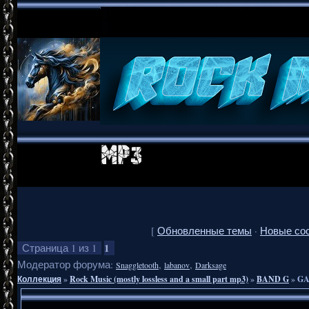
[
Обновленные темы
·
Новые со
1
Страница
1
из
1
Модератор форума:
,
,
Snaggletooth
labanov
Darksage
Коллекция
»
Rock Music (mostly lossless and a small part mp3)
»
BAND G
»
GA