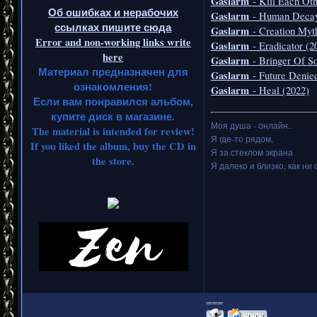
Gaslarm
- Kill Each Ot
Об ошибках и нерабочих
Gaslarm
- Human Decay
ссылках пишите сюда
Gaslarm
- Creation Myt
Error and non-working links write
Gaslarm
- Eradicator (2
here
Gaslarm
- Bringer Of S
Материал предназначен для
Gaslarm
- Future Denie
ознакомления!
Gaslarm
- Heal (2022)
Если вам понравился альбом,
купите диск в магазине.
Моя душа - онлайн..
The material is intended for review!
Я где-то рядом,
If you liked the album, buy the CD in
Я за стеклом экрана
the store.
Я далеко и близко, как ни 
===