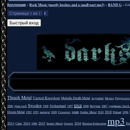
Коллекция
»
Rock Music (mostly lossless and a small part mp3)
»
BAND G
»
GA
1
Страница
1
из
1
Thrash Metal
United Kingdom
Melodic Death Metal
Argentīnā
Mexico
Progressive
usa
Sweden
Switzerland
2000
glam rock
1998
1997
2008
Belgium
2007
symphonic black
Doom Metal
spain
2018
1992
1993
portugal
2009
Crossover
Gothic Metal
2010
Poland
1996
mp3
2013
2014
2015
2016
fi
Chile
1986
Stoner Metal
Groove
Russian Federation