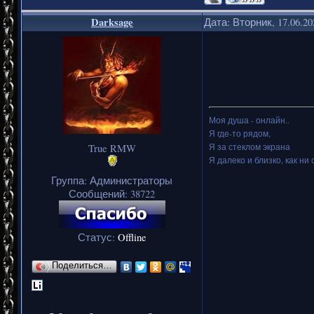
Darksage
Дата: Вторник, 17.06.2
Моя душа - онлайн..
Я где-то рядом,
Я за стеклом экрана
True RMW
Я далеко и близко, как ни 
Группа: Администраторы
Сообщений:
38722
Статус:
Offline
Поделиться…