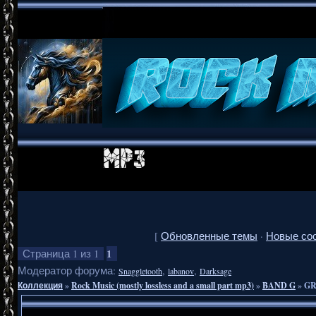
[
Обновленные темы
·
Новые со
1
Страница
1
из
1
Модератор форума:
,
,
Snaggletooth
labanov
Darksage
Коллекция
»
Rock Music (mostly lossless and a small part mp3)
»
BAND G
»
GR