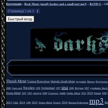
Коллекция
»
Rock Music (mostly lossless and a small part mp3)
»
BAND G
»
GR
1
Страница
1
из
1
Thrash Metal
United Kingdom
Melodic Death Metal
Argentīnā
Mexico
Progressive
usa
Sweden
Switzerland
2000
glam rock
1998
1997
2008
Belgium
2007
symphonic black
Doom Metal
spain
2018
1992
1993
portugal
2009
Crossover
Gothic Metal
2010
Poland
1996
mp3
2013
2014
2015
2016
fi
Chile
1986
Stoner Metal
Groove
Russian Federation