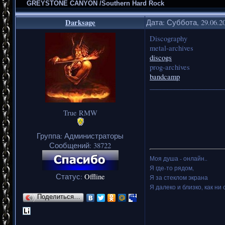
GREYSTONE CANYON /Southern Hard Rock
Darksage
Дата: Суббота, 29.06.2
Discography
metal-archives
discogs
prog-archives
bandcamp
_____________________
True RMW
Группа: Администраторы
Сообщений:
38722
Моя душа - онлайн..
Я где-то рядом,
Статус:
Offline
Я за стеклом экрана
Я далеко и близко, как ни 
Поделиться…