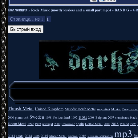
Коллекция
»
Rock Music (mostly lossless and a small part mp3)
»
BAND G
»
GR
1
Страница
1
из
1
Thrash Metal
United Kingdom
Melodic Death Metal
Argentīnā
Mexico
Progressive
usa
Sweden
Switzerland
2000
glam rock
1998
1997
2008
Belgium
2007
symphonic black
Doom Metal
spain
2018
1992
1993
portugal
2009
Crossover
Gothic Metal
2010
Poland
1996
mp3
2013
2014
2015
2016
fi
Chile
1986
Stoner Metal
Groove
Russian Federation