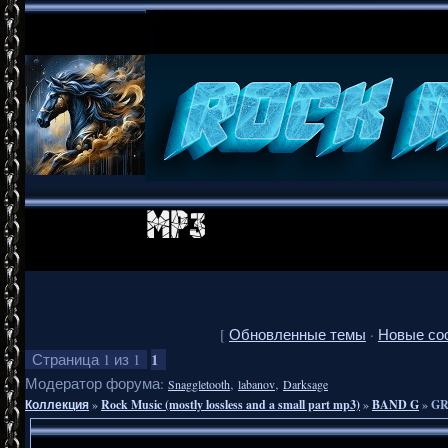
[
Обновленные темы
·
Новые со
1
Страница
1
из
1
Модератор форума:
,
,
Snaggletooth
labanov
Darksage
Коллекция
»
Rock Music (mostly lossless and a small part mp3)
»
BAND G
»
GR