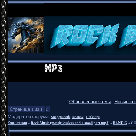
[
Обновленные темы
·
Новые со
1
Страница
1
из
1
Модератор форума:
,
,
Snaggletooth
labanov
Darksage
Коллекция
»
Rock Music (mostly lossless and a small part mp3)
»
BAND G
»
GO