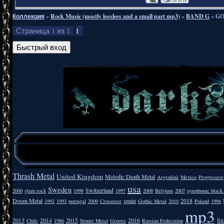
Коллекция
»
Rock Music (mostly lossless and a small part mp3)
»
BAND G
»
GO
1
Страница
1
из
1
Thrash Metal
United Kingdom
Melodic Death Metal
Argentīnā
Mexico
Progressive
usa
Sweden
Switzerland
2000
glam rock
1998
1997
2008
Belgium
2007
symphonic black
Doom Metal
spain
2018
1992
1993
portugal
2009
Crossover
Gothic Metal
2010
Poland
1996
mp3
2013
2014
2015
2016
fi
Chile
1986
Stoner Metal
Groove
Russian Federation