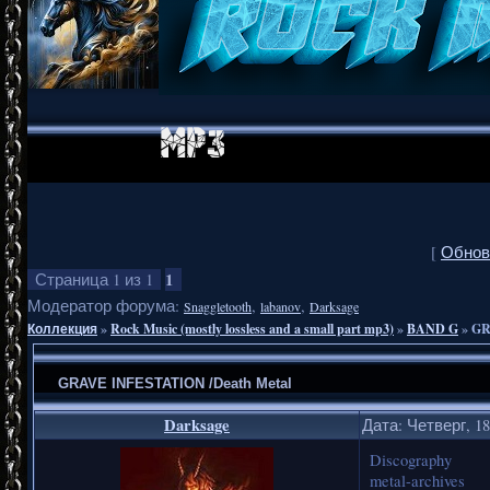
[
Обнов
1
Страница
1
из
1
Модератор форума:
,
,
Snaggletooth
labanov
Darksage
Коллекция
»
Rock Music (mostly lossless and a small part mp3)
»
BAND G
»
GR
GRAVE INFESTATION /Death Metal
Darksage
Дата: Четверг, 18
Discography
metal-archives