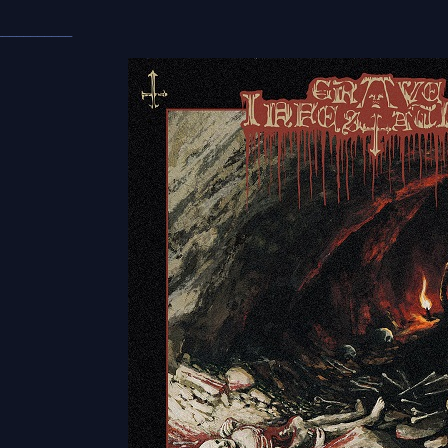
___________