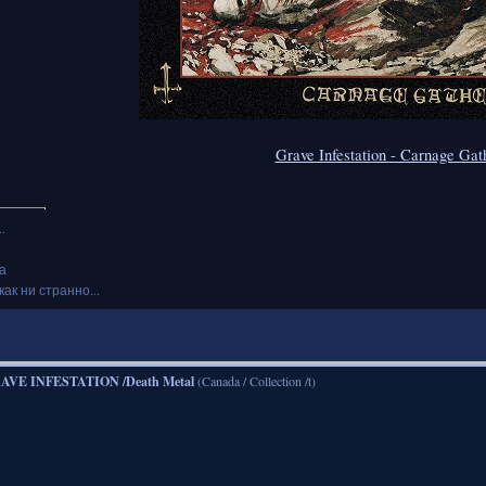
Grave Infestation - Carnage Gat
.
а
как ни странно...
AVE INFESTATION /Death Metal
(Canada / Collection /t)