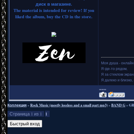
диск в магазине.
The material is intended for review! If you
liked the album, buy the CD in the store.
Моя душа - онлайн.
Я где-то рядом,
Я за стеклом экран
Я далеко и близко, 
===
Коллекция
»
Rock Music (mostly lossless and a small part mp3)
»
BAND G
»
GR
1
Страница
1
из
1