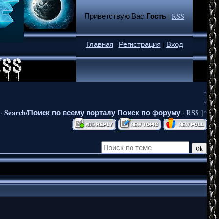
Гость
Приветствую Вас
|
RSS
Главная
|
Регистрация
|
Вход
*
*
Search/Поиск по всему порталу
Поиск по форуму
·
·
RSS
]*