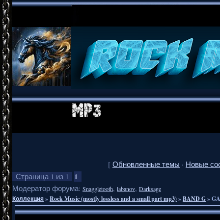
[
Обновленные темы
·
Новые со
1
Страница
1
из
1
Модератор форума:
,
,
Snaggletooth
labanov
Darksage
Коллекция
»
Rock Music (mostly lossless and a small part mp3)
»
BAND G
»
GA