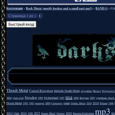
Коллекция
»
Rock Music (mostly lossless and a small part mp3)
»
BAND G
»
GA
1
Страница
1
из
1
Thrash Metal
United Kingdom
Melodic Death Metal
Argentīnā
Mexico
Progressive
usa
Sweden
Switzerland
2000
glam rock
1998
1997
2008
Belgium
2007
symphonic black
Doom Metal
spain
2018
1992
1993
portugal
2009
Crossover
Gothic Metal
2010
Poland
1996
mp3
2013
2014
2015
2016
fi
Chile
1986
Stoner Metal
Groove
Russian Federation