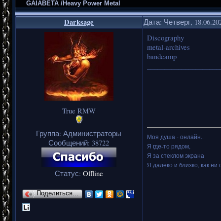
GAIABETA /Heavy Power Metal
Darksage
Дата: Четверг, 18.06.20
Discography
metal-archives
bandcamp
_____________________
True RMW
Группа: Администраторы
Моя душа - онлайн..
Сообщений:
38722
Я где-то рядом,
Я за стеклом экрана
Я далеко и близко, как ни 
Статус:
Offline
Поделиться…